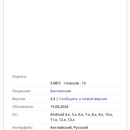
Оценка:
3.08
/5
голосов -
13
Лицензия:
Бесплатная
Версия:
3.3
|
Сообщить о новой версии
Обновлено:
15.04.2024
ОС:
Android 4.x, 5.x, 6.x, 7.x, 8.x, 9.x, 10.x,
11.x, 12.x, 13.x
Интерфейс:
Английский, Русский