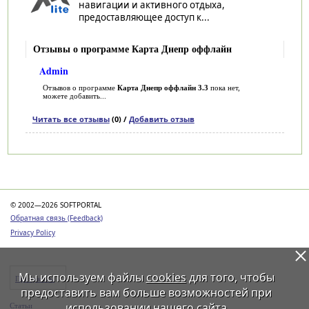
навигации и активного отдыха,
предоставляющее доступ к...
Отзывы о программе Карта Днепр оффлайн
Admin
Отзывов о программе
Карта Днепр оффлайн 3.3
пока нет,
можете добавить...
Читать все отзывы
(0) /
Добавить отзыв
Категории
© 2002—2026 SOFTPORTAL
Обратная связь (Feedback)
Privacy Policy
Мы используем файлы
cookies
для того, чтобы
Программы
предоставить вам больше возможностей при
использовании нашего сайта
Статьи