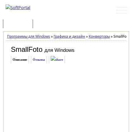
Программы
Статьи
Программы для Windows
»
Графика и дизайн
»
Конверторы
»
SmallFoto 7
SmallFoto
для Windows
Описание
Отзывы