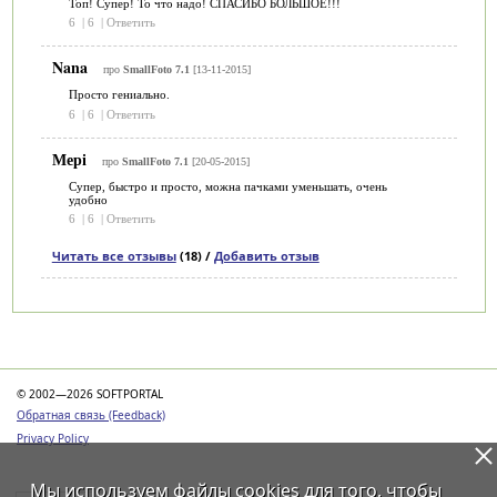
Топ! Супер! То что надо! СПАСИБО БОЛЬШОЕ!!!
6
|
6
|
Ответить
Nana
про
SmallFoto 7.1
[13-11-2015]
Просто гениально.
6
|
6
|
Ответить
Мері
про
SmallFoto 7.1
[20-05-2015]
Супер, быстро и просто, можна пачками уменьшать, очень
удобно
6
|
6
|
Ответить
Читать все отзывы
(18) /
Добавить отзыв
Категории
© 2002—2026 SOFTPORTAL
Обратная связь (Feedback)
Privacy Policy
Мы используем файлы
cookies
для того, чтобы