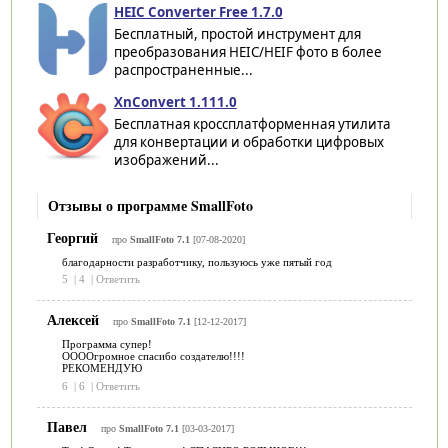
HEIC Converter Free 1.7.0
Бесплатный, простой инструмент для
преобразования HEIC/HEIF фото в более
распространенные...
XnConvert 1.111.0
Бесплатная кроссплатформенная утилита
для конвертации и обработки цифровых
изображений...
Отзывы о программе SmallFoto
Георгий
про
SmallFoto 7.1
[07-08-2020]
благодарности разработчику, пользуюсь уже пятый год
5
|
4
|
Ответить
Алексей
про
SmallFoto 7.1
[12-12-2017]
Программа супер!
ООООгромное спасибо создателю!!!!
РЕКОМЕНДУЮ
6
|
6
|
Ответить
Павел
про
SmallFoto 7.1
[03-03-2017]