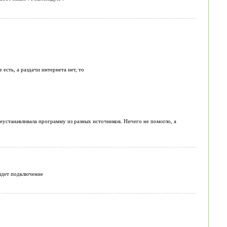
есть, а раздачи интернета нет, то
реустанавливала программу из разных источников. Ничего не помогло, а
 идет подключение