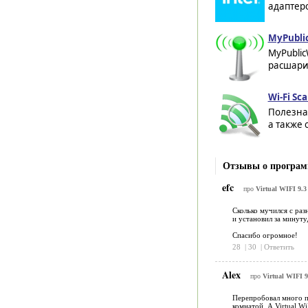
адаптеро
MyPublic
MyPublic
расшарит
Wi-Fi Sc
Полезная
а также 
Отзывы о программ
efc
про
Virtual WIFI 9.3
Сколько мучился с раз
и установил за минуту,
Спасибо огромное!
28
|
30
|
Ответить
Alex
про
Virtual WIFI 9
Перепробовал много пр
комнатой. А Virtual W