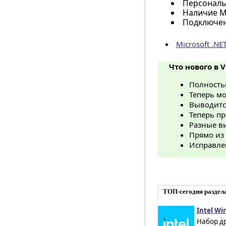
Персональ
Наличие Mi
Подключен
Microsoft .N
Что нового в Vi
Полность
Теперь м
Выводитс
Теперь п
Разные в
Прямо из
Исправле
ТОП-сегодня раздела
Intel Wir
Набор др