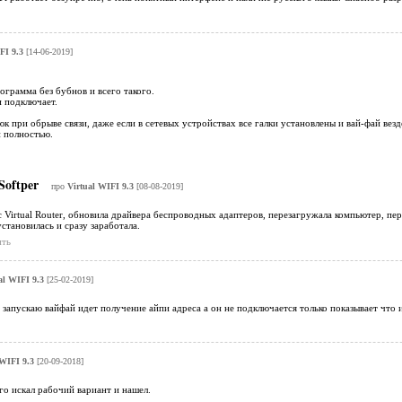
FI 9.3
[14-06-2019]
рограмма без бубнов и всего такого.
и подключает.
к при обрыве связи, даже если в сетевых устройствах все галки установлены и вай-фай везде 
п полностью.
Softper
про
Virtual WIFI 9.3
[08-08-2019]
с Virtual Router, обновила драйвера беспроводных адаптеров, перезагружала компьютер, пе
становилась и сразу заработала.
ить
al WIFI 9.3
[25-02-2019]
запускаю вайфай идет получение айпи адреса а он не подключается только показывает что
 WIFI 9.3
[20-09-2018]
го искал рабочий вариант и нашел.