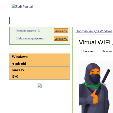
Программы
Статьи
Корзина закачек
(
0
)
Программы для Windows
Избранные программы
Virtual WIFI
Категории
Описание
Отзывы
Windows
Android
macOS
iOS