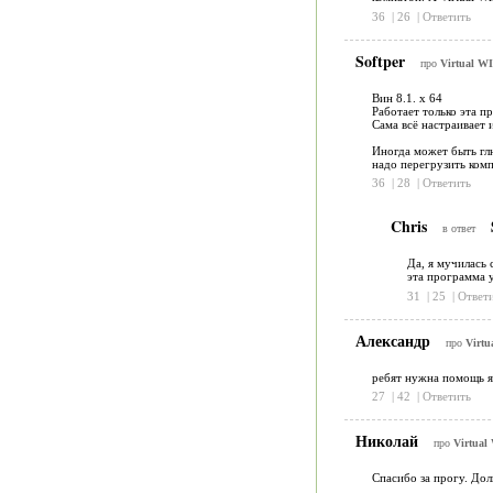
36
|
26
|
Ответить
Softper
про
Virtual WI
Вин 8.1. х 64
Работает только эта п
Сама всё настраивает 
Иногда может быть глю
надо перегрузить ком
36
|
28
|
Ответить
Chris
в ответ
Да, я мучилась 
эта программа у
31
|
25
|
Ответ
Александр
про
Virtu
ребят нужна помощь я 
27
|
42
|
Ответить
Николай
про
Virtual
Спасибо за прогу. Дол