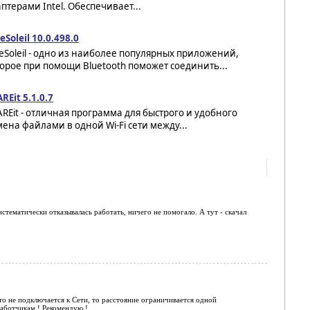
птерами Intel. Обеспечивает...
eSoleil 10.0.498.0
eSoleil - одно из наиболее популярных приложений,
орое при помощи Bluetooth поможет соединить...
REit 5.1.0.7
REit - отличная программа для быстрого и удобного
ена файлами в одной Wi-Fi сети между...
истематически отказывалась работать, ничего не помогало. А тут - скачал
о не подключается к Сети, то расстояние ограничивается одной
работчикам ! Рекомендую !