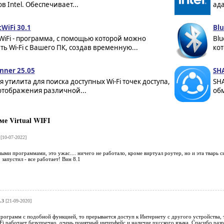
в Intel. Обеспечивает...
ада
WiFi 30.1
Blu
WiFi - программа, с помощью которой можно
Blu
ь Wi-Fi с Вашего ПК, создав временную...
кот
anner 25.05
SHA
 утилита для поиска доступных Wi-Fi точек доступа,
SHA
отображения различной...
обм
е Virtual WIFI
[10-07-2022]
ными программами, это ужас.... ничего не работало, кроме виртуал роутер, но и эта тварь с
 запустил - все работает! Вин 8.1
.3
[21-09-2020]
ограмм с подобной функцией, то прерывается доступ к Интернету с другого устройства, т
iFi работает безупречно, очень понятный интерфейс и наличие русского языка. Спасибо раз