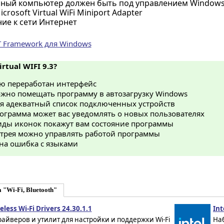
ный компьютер должен быть под управлением Windows 
crosoft Virtual WiFi Miniport Adapter
ие к сети Интернет
ET Framework для Windows
rtual WIFI 9.3?
ю переработан интерфейс
ожно помещать программу в автозагрузку Windows
я адекватный список подключенных устройств
рограмма может вас уведомлять о новых пользователях
иды иконок покажут вам состояние программы
 трея можно управлять работой программы
на ошибка с языками
 "Wi-Fi, Bluetooth"
eless Wi-Fi Drivers 24.30.1.1
Int
айверов и утилит для настройки и поддержки Wi-Fi
Наб