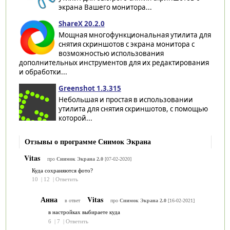
экрана Вашего монитора...
ShareX 20.2.0
Мощная многофункциональная утилита для
снятия скриншотов с экрана монитора с
возможностью использования
дополнительных инструментов для их редактирования
и обработки...
Greenshot 1.3.315
Небольшая и простая в использовании
утилита для снятия скриншотов, с помощью
которой...
Отзывы о программе Снимок Экрана
Vitas
про
Снимок Экрана 2.0
[07-02-2020]
Куда сохраняются фото?
10
|
12
|
Ответить
Анна
Vitas
в ответ
про
Снимок Экрана 2.0
[16-02-2021]
в настройках выбираете куда
6
|
7
|
Ответить