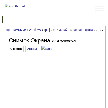
Программы
Статьи
Программы для Windows
»
Графика и дизайн
»
Захват экрана
»
Снимок Э
Снимок Экрана
для Windows
Описание
Отзывы