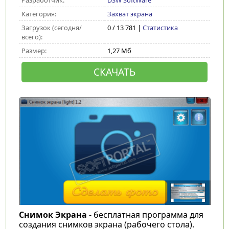
Разработчик:
DSW SoftWare
Категория:
Захват экрана
Загрузок (сегодня/
0 / 13 781 |
Статистика
всего):
Размер:
1,27 Мб
СКАЧАТЬ
Снимок Экрана
- бесплатная программа для
создания снимков экрана (рабочего стола).