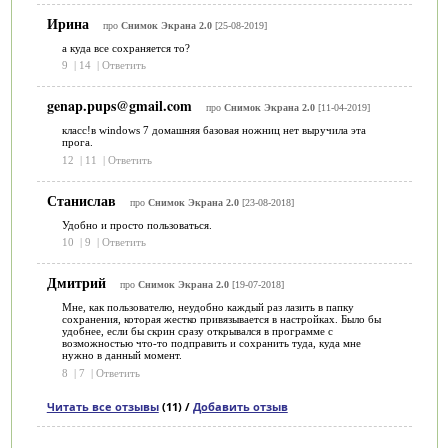
Ирина
про
Снимок Экрана 2.0
[25-08-2019]
а куда все сохраняется то?
9
|
14
|
Ответить
genap.pups@gmail.com
про
Снимок Экрана 2.0
[11-04-2019]
класс!в windows 7 домашняя базовая ножниц нет выручила эта
прога.
12
|
11
|
Ответить
Станислав
про
Снимок Экрана 2.0
[23-08-2018]
Удобно и просто пользоваться.
10
|
9
|
Ответить
Дмитрий
про
Снимок Экрана 2.0
[19-07-2018]
Мне, как пользователю, неудобно каждый раз лазить в папку
сохранения, которая жестко привязывается в настройках. Было бы
удобнее, если бы скрин сразу открывался в программе с
возможностью что-то подправить и сохранить туда, куда мне
нужно в данный момент.
8
|
7
|
Ответить
Читать все отзывы
(11) /
Добавить отзыв