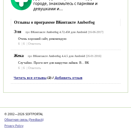
городе, знакомьтесь с парнями и
девушками и...
Отзывы о программе ВКонтакте Amberfog
Эля
про
ВКонтакте Amberfog 4.72.450 для Android
[16-06-2017]
Очень хороший сайт, рекомендую
6
|
6
|
Ответить
Жека
про
ВКонтакте Amberfog 4.4.5 для Android
[26-01-2016]
Случайно. Проги нет для накрутки лайков. В... ВК
6
|
6
|
Ответить
Читать все отзывы
(2) /
Добавить отзыв
Категории
© 2002—2026 SOFTPORTAL
Обратная связь (Feedback)
Privacy Policy