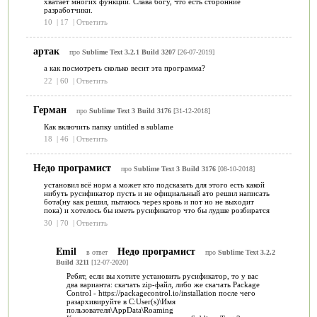
хватает многих функций. Слава богу, что есть сторонние
разработчики.
10
|
17
|
Ответить
артак
про
Sublime Text 3.2.1 Build 3207
[26-07-2019]
а как посмотреть сколько весит эта программа?
22
|
60
|
Ответить
Герман
про
Sublime Text 3 Build 3176
[31-12-2018]
Как включить папку untitled в sublame
18
|
46
|
Ответить
Недо програмист
про
Sublime Text 3 Build 3176
[08-10-2018]
установил всё норм а может кто подсказать для этого есть какой
нибуть русификатор пусть и не официальный ато решил написать
бота(ну как решил, пытаюсь через кровь и пот но не выходит
пока) и хотелось бы иметь русификатор что бы лудше розбиратся
30
|
70
|
Ответить
Emil
Недо програмист
в ответ
про
Sublime Text 3.2.2
Build 3211
[12-07-2020]
Ребят, если вы хотите установить русификатор, то у вас
два варианта: скачать zip-файл, либо же скачать Package
Control - https://packagecontrol.io/installation после чего
разархивируйте в C:User(s)\Имя
пользователя\AppData\Roaming