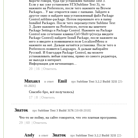
Короче говоря, туда где установлен Sublime Text 3.
Если у вас уже установлен ST3(Sublime Text 3), то
нажмите на Preferences, после чего нажмите на Browse
Packages... У вас откроется окно с папками. Зайдите в
другое окно и найдите ваш установленный файл Package
Control.sublime-package. Потом перекиньте его в папку
Installed Packages. После чего перезапустите Sublime Text
3. Далее нажмите на Preferences, потом вы заметите
Package Settings и Package Control. Нажмите на Package
Control или сочетание клавиш Ctrl+Shift+p(тогда введите
Package Control) найдите Install Package, после нажмите на
него и введите в появившемся поле LocalizedMenu и
нажмите на неё. Дальше начнётся установка. После чего в
Preferences появится Languages. А дальше выбирайте
Русский. И благодаря Package Control, вы можете
устанавливать любые плагины, прямо из самого редактора,
не выходя в интернет.
Информация для начинающих...
20
|
16
|
Ответить
Михаил
Emil
в ответ
про
Sublime Text 3.2.2 Build 3211
[25-
01-2021]
Спасибо бро, всё получилось)
17
|
8
|
Ответить
Знаток
про
Sublime Text 3 Build 3176
[18-08-2018]
Что-то не пойму, на сайте говорится, что это платная программа.
29
|
60
|
Ответить
Andy
Знаток
в ответ
про
Sublime Text 3.2.2 Build 3211
[22-