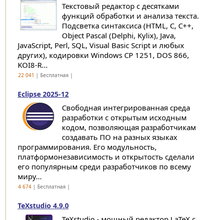
Текстовый редактор с десятками
функций обработки и анализа текста.
Подсветка синтаксиса (HTML, C, C++,
Object Pascal (Delphi, Kylix), Java,
JavaScript, Perl, SQL, Visual Basic Script и любых
других), кодировки Windows CP 1251, DOS 866,
KOI8-R...
22 041
| Бесплатная |
Eclipse 2025-12
Свободная интегрированная среда
разработки с открытым исходным
кодом, позволяющая разработчикам
создавать ПО на разных языках
программирования. Его модульность,
платформонезависимость и открытость сделали
его популярным среди разработчиков по всему
миру...
4 674
| Бесплатная |
TeXstudio 4.9.0
TeXstudio - мощный редактор LaTeX с