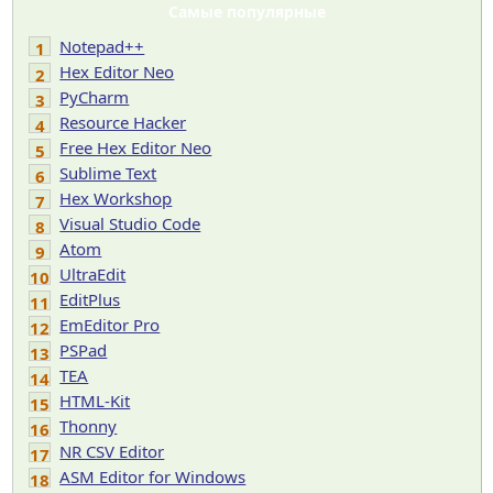
Самые популярные
Notepad++
1
Hex Editor Neo
2
PyCharm
3
Resource Hacker
4
Free Hex Editor Neo
5
Sublime Text
6
Hex Workshop
7
Visual Studio Code
8
Atom
9
UltraEdit
10
EditPlus
11
EmEditor Pro
12
PSPad
13
TEA
14
HTML-Kit
15
Thonny
16
NR CSV Editor
17
ASM Editor for Windows
18