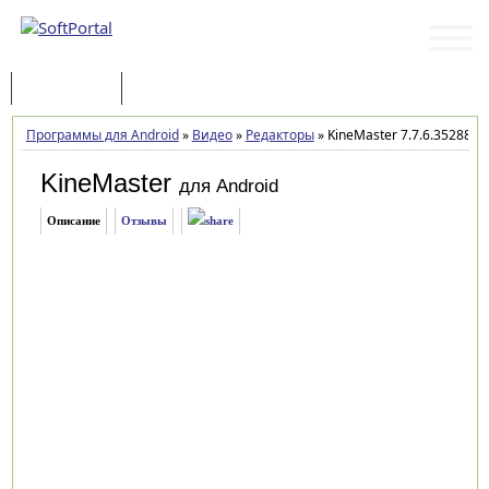
Программы
Статьи
Программы для Android
»
Видео
»
Редакторы
»
KineMaster 7.7.6.35288.G
KineMaster
для Android
Описание
Отзывы