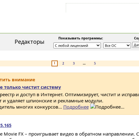
Войти на аккаунт
Зарегистрироваться
Показывать программы:
Сор
Редакторы
1
2
3
...
5
атить внимание
е только чистит систему
 реестр и доступ в Интернет. Оптимизирует, чистит и исправ
ет и удаляет шпионские и рекламные модули.
дитель многих конкурсов...
Подробнее
.5.165
se Movie FX – проигрывает видео в обратном направлении.