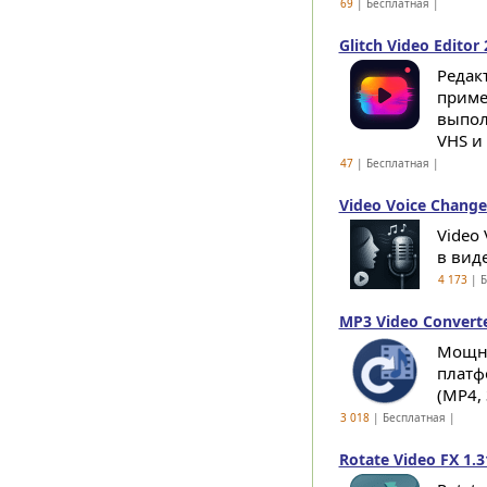
69
| Бесплатная |
Glitch Video Editor 
Редак
приме
выпол
VHS и g
47
| Бесплатная |
Video Voice Change
Video 
в вид
4 173
| Б
MP3 Video Converte
Мощны
платф
(MP4, 
3 018
| Бесплатная |
Rotate Video FX 1.3