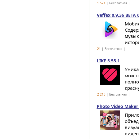
1 521
| Бесплатная |
Veffex 0.9.36 BETA 
Мобил
Содер
музык
истор
21
| Бесплатная |
LIKE 5.55.1
Уника
можно
полно
красн
2 215
| Бесплатная |
Photo Video Maker 
Прило
объед
визуа
видео 