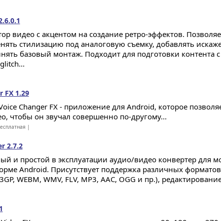
2.6.0.1
тор видео с акцентом на создание ретро-эффектов. Позволяе
нять стилизацию под аналоговую съемку, добавлять искаж
нять базовый монтаж. Подходит для подготовки контента 
litch...
r FX 1.29
Voice Changer FX - приложение для Android, которое позвол
ео, чтобы он звучал совершенно по-другому...
есплатная |
r 2.7.2
й и простой в эксплуатации аудио/видео конвертер для м
орме Android. Присутствует поддержка различных форматов
3GP, WEBM, WMV, FLV, MP3, AAC, OGG и пр.), редактирование 
1