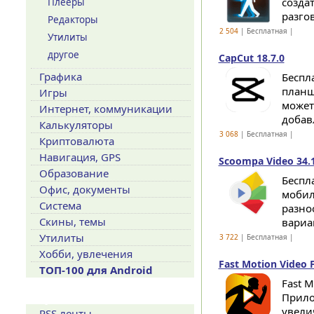
созда
Плееры
разго
Редакторы
2 504
| Бесплатная |
Утилиты
другое
CapCut 18.7.0
Графика
Беспл
планш
Игры
может
Интернет, коммуникации
добавл
Калькуляторы
3 068
| Бесплатная |
Криптовалюта
Навигация, GPS
Scoompa Video 34.
Образование
Беспл
Офис, документы
мобил
Система
разно
Скины, темы
вариа
Утилиты
3 722
| Бесплатная |
Хобби, увлечения
Fast Motion Video F
ТОП-100 для Android
Fast M
Прило
Сервисы
увели
RSS ленты