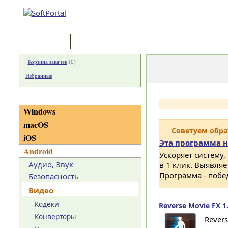
Программы
Статьи
Корзина закачек
(
0
)
Избранные
Категории
Windows
macOS
Советуем обр
iOS
Эта программа н
Android
Ускоряет систему,
Аудио, Звук
в 1 клик. Выявля
Программа - побе
Безопасность
Видео
Кодеки
Reverse Movie FX 1
Конверторы
Rever