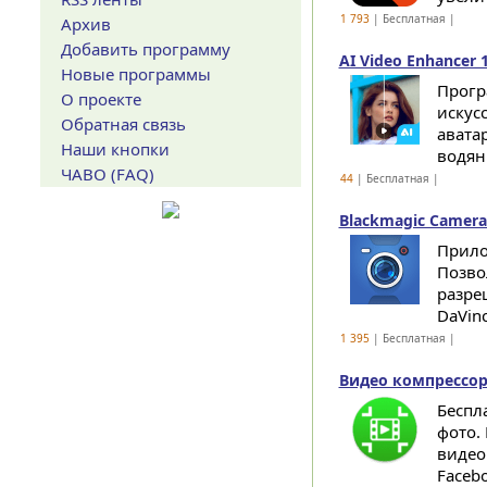
1 793
| Бесплатная |
Архив
Добавить программу
AI Video Enhancer 1
Новые программы
Прогр
О проекте
искус
Обратная связь
аватар
Наши кнопки
водян
ЧАВО (FAQ)
44
| Бесплатная |
Blackmagic Camera 
Прило
Позво
разре
DaVinc
1 395
| Бесплатная |
Видео компрессор 
Беспл
фото.
видео
Facebo