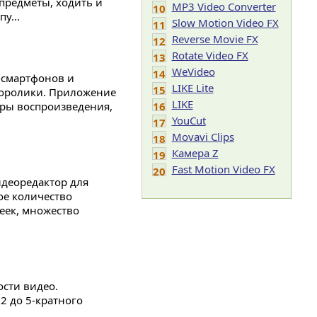
 предметы, ходить и
MP3 Video Converter
10
у...
Slow Motion Video FX
11
Reverse Movie FX
12
Rotate Video FX
13
WeVideo
14
-смартфонов и
LIKE Lite
15
еоролики. Приложение
LIKE
тры воспроизведения,
16
YouCut
17
Movavi Clips
18
Камера Z
19
Fast Motion Video FX
20
идеоредактор для
ое количество
еек, множество
ости видео.
2 до 5-кратного