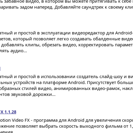
ть забавное видео, в котором вы можете притягивать к себе
варивать задом наперед. Добавляйте саундтрек к своему клип
атный и простой в эксплуатации видеоредактор для Android
етов, который позволяет легко создавать обалденные вид
 добавлять клипы, обрезать видео, корректировать параме
ять аудио...
1
атный и простой в использовании создатель слайд-шоу и в
ьных устройств на платформе Android. Присутствует больш
образных стилей видео, анимированных видео-рамок, накл
нтов звуковой дорожки...
X 1.1.28
otion Video FX - программа для Android для увеличения скор
жение позволяет выбрать скорость выходного фильма от 1,
чения...