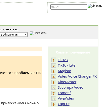
Карта сайта
RSS
Расширенный поиск
тировать по:
Самые популярные
TikTok
1
TikTok Lite
2
Magisto
3
ляет все проблемы с ПК
Video Voice Changer FX
4
KineMaster
5
Scoompa Video
6
Lomotif
7
VivaVideo
8
 С приложением можно
CapCut
9