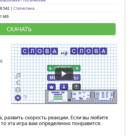
ловоломки
-
Логические
 8 542 |
Статистика
,1 Мб
СКАЧАТЬ
с
а, развить скорость реакции. Если вы любите
, то эта игра вам определенно понравится.