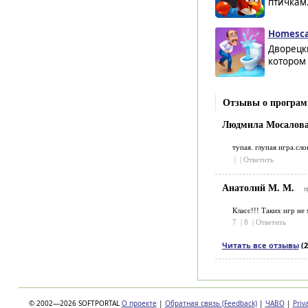
птичкам.
Homesca
Дворецки
котором 
Отзывы о програм
Людмила Мосалов
тупая. глупая игра.сл
|
|
Ответить
Анатолий М. М.
п
Класс!!! Таких игр не
7
|
8
|
Ответить
Читать все отзывы
(2
© 2002—2026 SOFTPORTAL
О проекте
|
Обратная связь (Feedback)
|
ЧАВО
|
Priv