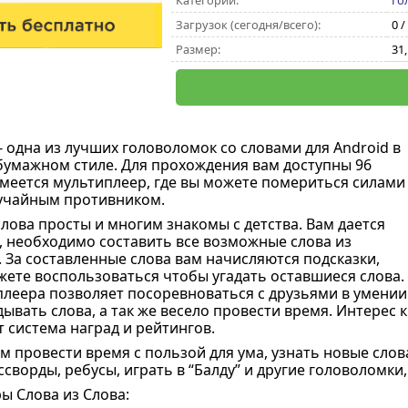
Категории:
Го
Загрузок (сегодня/всего):
0 /
Размер:
31
- одна из лучших головоломок со словами для Android в
умажном стиле. Для прохождения вам доступны 96
имеется мультиплеер, где вы можете помериться силами 
учайным противником.
лова просты и многим знакомы с детства. Вам дается
, необходимо составить все возможные слова из
 За составленные слова вам начисляются подсказки,
ете воспользоваться чтобы угадать оставшиеся слова.
леера позволяет посоревноваться с друзьями в умении
дывать слова, а так же весело провести время. Интерес к
 система наград и рейтингов.
 провести время с пользой для ума, узнать новые слов
сворды, ребусы, играть в “Балду” и другие головоломки
ы Слова из Слова: