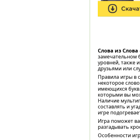
Слова из Слова
замечательном б
уровней, также 
друзьями или сл
Правила игры в с
некоторое слово
имеющихся букв.
которыми вы мож
Наличие мультип
составлять и уга
игре подогревает
Игра поможет вам
разгадывать крос
Особенности игр