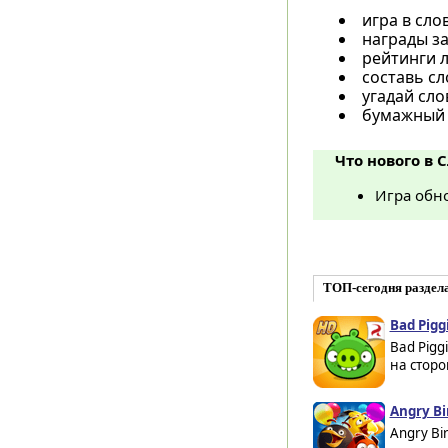
игра в сло
награды за
рейтинги л
составь с
угадай сл
бумажный 
Что нового в С
Игра обно
ТОП-сегодня раздел
Bad Pigg
Bad Pigg
на сторо
Angry Bir
Angry Bi