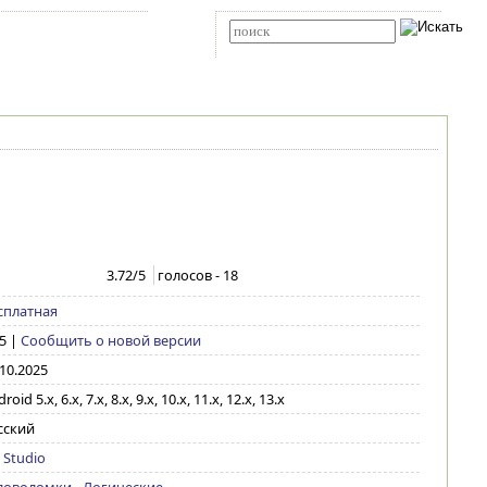
Карта сайта
RSS
Расширенный поиск
3.72
/5
голосов -
18
сплатная
5
|
Сообщить о новой версии
.10.2025
roid 5.x, 6.x, 7.x, 8.x, 9.x, 10.x, 11.x, 12.x, 13.x
сский
 Studio