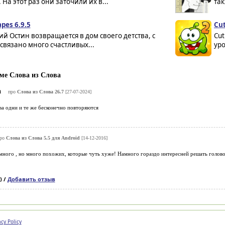
 На этот раз они заточили их в...
так
pes 6.9.5
Cut
й Остин возвращается в дом своего детства, с
Cut
связано много счастливых...
уро
ме Слова из Слова
а
про
Слова из Слова 26.7
[27-07-2024]
ова одни и те же бесконечно повторяются
ро
Слова из Слова 5.5 для Android
[14-12-2016]
 много , но много похожих, которые чуть хуже! Намного гораздо интересней решать головол
) /
Добавить отзыв
acy Policy