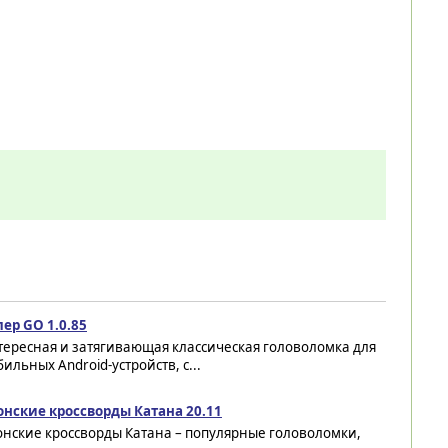
ер GO 1.0.85
тересная и затягивающая классическая головоломка для
ильных Android-устройств, с...
онские кроссворды Катана 20.11
онские кроссворды Катана – популярные головоломки,