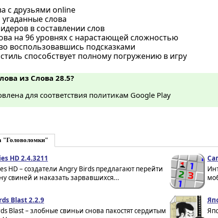
ва с друзьями online
 угаданные слова
идеров в составлении слов
лова на 96 уровнях с нарастающей сложностью
ово воспользовавшись подсказками
стиль способствует полному погружению в игру
лова из Слова 28.5?
влена для соответствия политикам Google Play
а "Головоломки"
ies HD 2.4.3211
Сап
ies HD – создатели Angry Birds предлагают перейти
Ин
ну свиней и наказать зарвавшихся...
моб
ds Blast 2.2.9
Яп
rds Blast – злобные свиньи снова пакостят сердитым
Яп