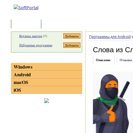
Программы
Статьи
Корзина закачек
(
0
)
Программы для Android
Избранные программы
Слова из С
Категории
Описание
Отзывы
Windows
Android
macOS
iOS