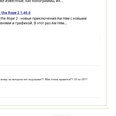
же известные, как нонограммы, их...
 the Rope 2 1.40.0
 the Rope 2 - новые приключения Ам Ням с новыми
внями и графикой. В этот раз Ам Ням...
омку на которою нет подсказки!!! Мне очень нравится!!! 10 из 10!!!