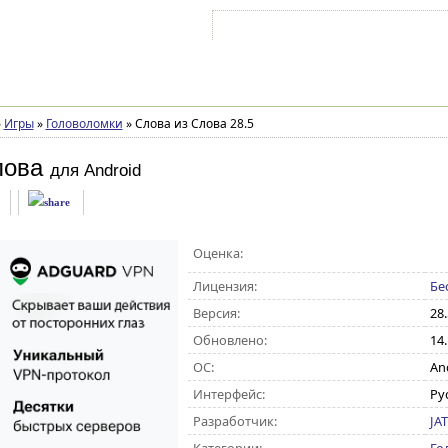
Войти на аккаунт
Зарегистрироваться
»
Игры
»
Головоломки
»
Слова из Слова 28.5
лова
для Android
Оценка:
Лицензия:
Бе
Версия:
28.
Обновлено:
14
ОС:
And
Интерфейс:
Ру
Разработчик:
JAT