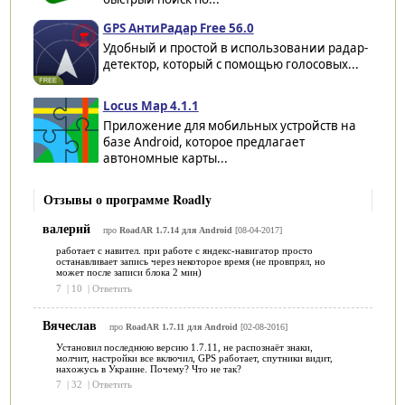
GPS АнтиРадар Free 56.0
Удобный и простой в использовании радар-
детектор, который с помощью голосовых...
Locus Map 4.1.1
Приложение для мобильных устройств на
базе Android, которое предлагает
автономные карты...
Отзывы о программе Roadly
валерий
про
RoadAR 1.7.14 для Android
[08-04-2017]
работает с навител. при работе с яндекс-навигатор просто
останавливает запись через некоторое время (не провпрял, но
может после записи блока 2 мин)
7
|
10
|
Ответить
Вячеслав
про
RoadAR 1.7.11 для Android
[02-08-2016]
Установил последнюю версию 1.7.11, не распознаёт знаки,
молчит, настройки все включил, GPS работает, спутники видит,
нахожусь в Украине. Почему? Что не так?
7
|
32
|
Ответить