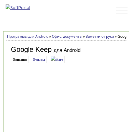
Программы
Статьи
Программы для Android
»
Офис, документы
»
Заметки от руки
»
Google K
Google Keep
для Android
Описание
Отзывы