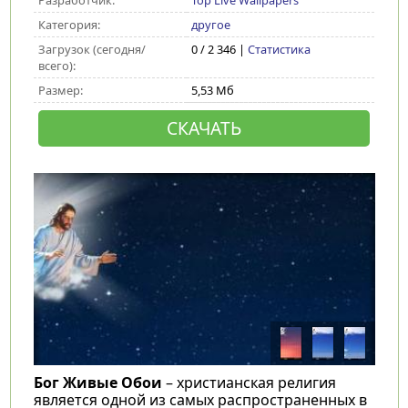
Разработчик:
Top Live Wallpapers
Категория:
другое
Загрузок (сегодня/
0 / 2 346 |
Статистика
всего):
Размер:
5,53 Мб
СКАЧАТЬ
Бог Живые Обои
– христианская религия
является одной из самых распространенных в