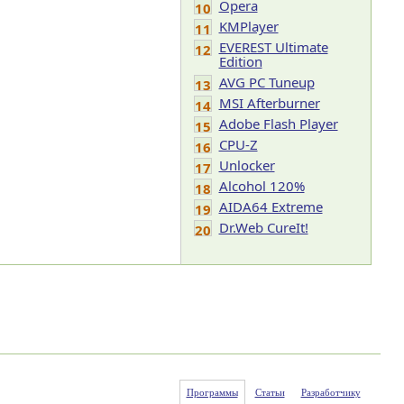
Opera
10
KMPlayer
11
EVEREST Ultimate
12
Edition
AVG PC Tuneup
13
MSI Afterburner
14
Adobe Flash Player
15
CPU-Z
16
Unlocker
17
Alcohol 120%
18
AIDA64 Extreme
19
Dr.Web CureIt!
20
Программы
Статьи
Разработчику