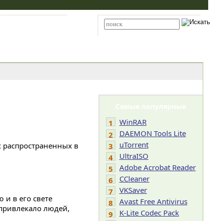
Карта сайта
RSS
Расширенный поиск
Самые популярные
WinRAR
1
DAEMON Tools Lite
2
uTorrent
х распространенных в
3
UltraISO
4
Adobe Acrobat Reader
5
CCleaner
6
VKSaver
7
 и в его свете
Avast Free Antivirus
8
привлекало людей,
K-Lite Codec Pack
9