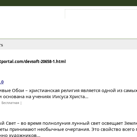
Войти на аккаунт
Зарегистрироваться
rs
tportal.com/devsoft-20658-1.html
.0
ивые Обои – христианская религия является одной из самы
и основана на учениях Иисуса Христа...
 Бесплатная |
й Свет – во время полнолуния лунный свет освещает Землю
еты принимают необычные очертания. Это свойство всего 
нно художников...