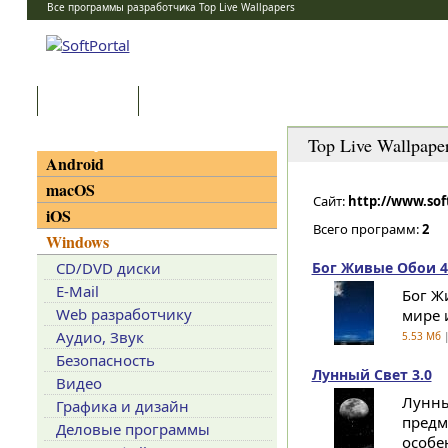
Все программы разработчика Top Live Wallpapers
Программы
Статьи
Категории
Top Live Wallpape
Android
macOS
Сайт:
http://www.sof
iOS
Всего программ:
2
Windows
CD/DVD диски
Бог Живые Обои 4
E-Mail
Бог Ж
Web разработчику
мире 
Аудио, Звук
5.53 Мб
|
Безопасность
Лунный Свет 3.0
Видео
Лунны
Графика и дизайн
предм
Деловые программы
особе