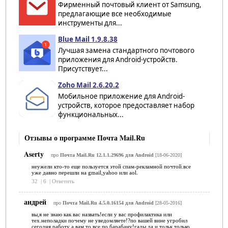
Фирменный почтовый клиент от Samsung,
предлагающие все необходимые
инструменты для...
Blue Mail 1.9.8.38
Лучшая замена стандартного почтового
приложения для Android-устройств.
Присутствует...
Zoho Mail 2.6.20.2
Мобильное приложение для Android-
устройств, которое предоставляет набор
функциональных...
Отзывы о программе Почта Mail.Ru
Aserty
про
Почта Mail.Ru 12.1.1.29696 для Android
[18-06-2020]
неужели кто-то еще пользуется этой спам-рекламной почтой.все
уже давно перешли на gmail,yahoo или aol.
32
|
6
|
Ответить
андрей
про
Почта Mail.Ru 4.5.0.16154 для Android
[28-05-2016]
вы,я не знаю как вас назвать!если у вас профилактика или
тех.неполадки почему не уведомляете!?по вашей вине угробил
сегодня работу а вам то все по барабану!гады да и тольк только