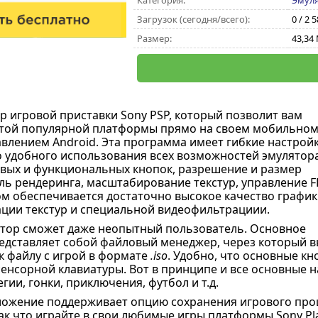
Категория:
Эмул
Загрузок (сегодня/всего):
0 / 2 
Размер:
43,34
р игровой приставки Sony PSP, который позволит вам
этой популярной платформы прямо на своем мобильно
авлением Android. Эта программа имеет гибкие настрой
 удобного использования всех возможностей эмулятора
вых и функциональных кнопок, разрешение и размер
ель рендеринга, масштабирование текстур, управление F
том обеспечивается достаточно высокое качество график
ации текстур и специальной видеофильтрациии.
тор сможет даже неопытный пользователь. Основное
едставляет собой файловый менеджер, через который в
к файлу с игрой в формате
.iso
. Удобно, что основные к
сенсорной клавиатуры. Вот в принципе и все основные н
егии, гонки, приключения, футбол и т.д.
ложение поддерживает опцию сохранения игрового проце
Так что играйте в свои любимые игры платформы Sony Pl