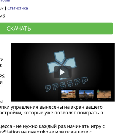
яторы
587 |
Статистика
 Мб
СКАЧАТЬ
м
ки
:
PS
и
ы
нопки управления вынесены на экран вашего
астройки, которые уже позволят поиграть в
сса - не нужно каждый раз начинать игру с
ayStation на смартфоне или планшете с