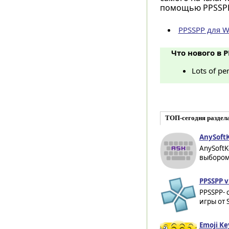
помощью PPSSPP,
PPSSPP для 
Что нового в P
Lots of pe
ТОП-сегодня раздел
AnySoftK
AnySoftK
выбором 
PPSSPP v
PPSSPP- 
игры от 
Emoji Ke