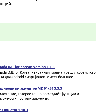
моций.
ada IME for Korean Version 1.1.3
ada IME for Korean - экранная клавиатура для корейского
ка для Android-смартфонов. Имеет большое...
сширенный эмулятор МК 61/54 3.3.3
иложение, которое точно воссоздаёт функции и
зможности программируемых...
 Emulator 1.10.3