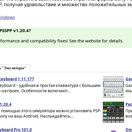
 получая удовольствие и множество положительных э
Windows
PSSPP v1.20.4?
rformance and compatibility fixes! See the website for details.
а "Эмуляторы"
eyboard 1.11.177
Gan
eyboard – удобная и простая клавиатура с большим
Gan
настроек. Особенности включают...
язы
1.20.4
Ра
с помощью этого симулятора можно установить PSP-
Пр
Sony на ваш Android. Наслаждайтесь...
во
yboard Pro 101.0
One