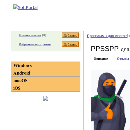
Программы
Статьи
Корзина закачек
(
0
)
Программы для Android
Избранные программы
PPSSPP
для
Категории
Описание
Отзывы
Windows
Android
macOS
iOS