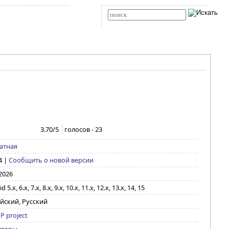
Карта сайта
RSS
Расширенный поиск
3.70
/5
голосов -
23
атная
4
|
Сообщить о новой версии
2026
 5.x, 6.x, 7.x, 8.x, 9.x, 10.x, 11.x, 12.x, 13.x, 14, 15
йский, Русский
P project