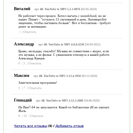
Виталий
про
4K YouTube to MP3 5.2.1.0076
[02-05-2024]
Не работает через прокси. Хотел скачать с soundcloud, но не
пашет. Пишет - "осталось 15 скачиваний в день. Активируйте
лицензию, чтобы скачивать больше". Вот и бесплатная - требует
денег за активацию.
|
|
Ответить
Александр
про
4K YouTube to MP3 4.0.0.4230
[20-04-2021]
Браво, молодцы, спасибо! Музыка не совместима с видео, если
это музыка, а не фильм. С уважением отношусь к вашей работе.
Александр Канцев
6
|
5
|
Ответить
Максим
про
4K YouTube to MP3 3.13.4.3950
[03-12-2020]
Замечательная программа!
5
|
7
|
Ответить
Геннадий
про
4K YouTube to MP3 3.12.3.3680
[18-06-2020]
На Вин7-64 не запускается. Какой-то библиотеки dll не хватает.
Жаль.
8
|
10
|
Ответить
Читать все отзывы
(8) /
Добавить отзыв