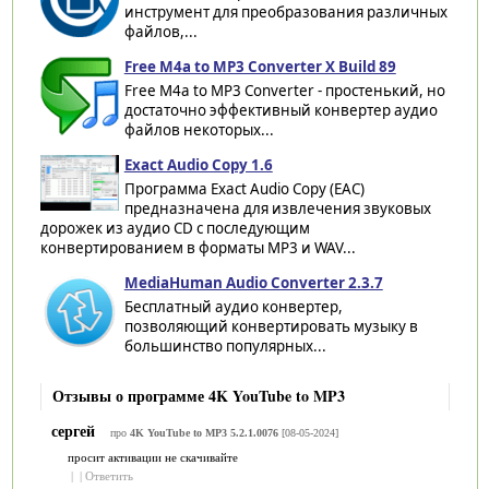
инструмент для преобразования различных
файлов,...
Free M4a to MP3 Converter X Build 89
Free M4a to MP3 Converter - простенький, но
достаточно эффективный конвертер аудио
файлов некоторых...
Exact Audio Copy 1.6
Программа Exact Audio Copy (EAC)
предназначена для извлечения звуковых
дорожек из аудио CD c последующим
конвертированием в форматы MP3 и WAV...
MediaHuman Audio Converter 2.3.7
Бесплатный аудио конвертер,
позволяющий конвертировать музыку в
большинство популярных...
Отзывы о программе 4K YouTube to MP3
сергей
про
4K YouTube to MP3 5.2.1.0076
[08-05-2024]
просит активации не скачивайте
|
|
Ответить