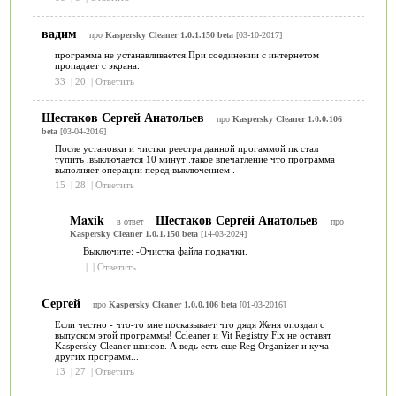
вадим
про
Kaspersky Cleaner 1.0.1.150 beta
[03-10-2017]
программа не устанавливается.При соединении с интернетом
пропадает с экрана.
33
|
20
|
Ответить
Шестаков Сергей Анатольев
про
Kaspersky Cleaner 1.0.0.106
beta
[03-04-2016]
После установки и чистки реестра данной прогаммой пк стал
тупить ,выключается 10 минут .такое впечатление что программа
выполняет операции перед выключением .
15
|
28
|
Ответить
Maxik
Шестаков Сергей Анатольев
в ответ
про
Kaspersky Cleaner 1.0.1.150 beta
[14-03-2024]
Выключите: -Очистка файла подкачки.
|
|
Ответить
Сергей
про
Kaspersky Cleaner 1.0.0.106 beta
[01-03-2016]
Если честно - что-то мне посказывает что дядя Женя опоздал с
выпуском этой программы! Ccleaner и Vit Registry Fix не оставят
Kaspersky Cleaner шансов. А ведь есть еще Reg Organizer и куча
других программ...
13
|
27
|
Ответить