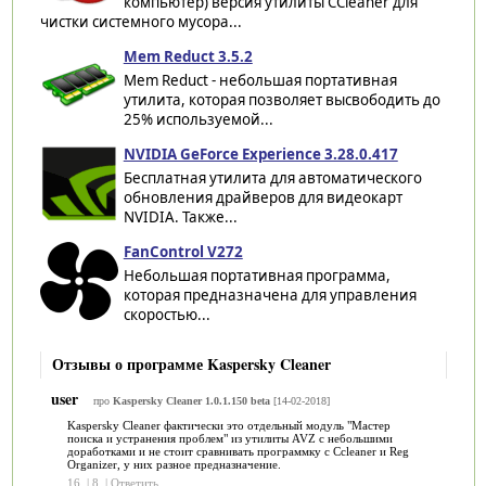
компьютер) версия утилиты CCleaner для
чистки системного мусора...
Mem Reduct 3.5.2
Mem Reduct - небольшая портативная
утилита, которая позволяет высвободить до
25% используемой...
NVIDIA GeForce Experience 3.28.0.417
Бесплатная утилита для автоматического
обновления драйверов для видеокарт
NVIDIA. Также...
FanControl V272
Небольшая портативная программа,
которая предназначена для управления
скоростью...
Отзывы о программе Kaspersky Cleaner
user
про
Kaspersky Cleaner 1.0.1.150 beta
[14-02-2018]
Kaspersky Cleaner фактически это отдельный модуль "Мастер
поиска и устранения проблем" из утилиты AVZ c небольшими
доработками и не стоит сравнивать программку с Ccleaner и Reg
Organizer, у них разное предназначение.
16
|
8
|
Ответить