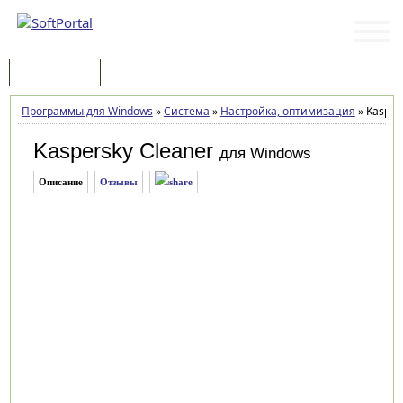
Программы
Статьи
Программы для Windows
»
Система
»
Настройка, оптимизация
»
Kaspers
Kaspersky Cleaner
для Windows
Описание
Отзывы