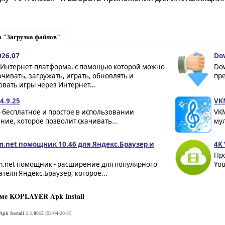
а "Загрузка файлов"
026.07
Do
 Интернет-платформа, с помощью которой можно
Dow
ачивать, загружать, играть, обновлять и
пре
вать игры через Интернет...
4.9.25
VKM
- бесплатное и простое в использовании
VKM
ие, которое позволит скачивать...
мул
m.net помощник 10.46 для Яндекс.Браузер и
4K 
Про
m.net помощник - расширение для популярного
You
теля Яндекс.Браузер, которое...
ме KOPLAYER Apk Install
k Install 1.1.0015
[02-04-2016]