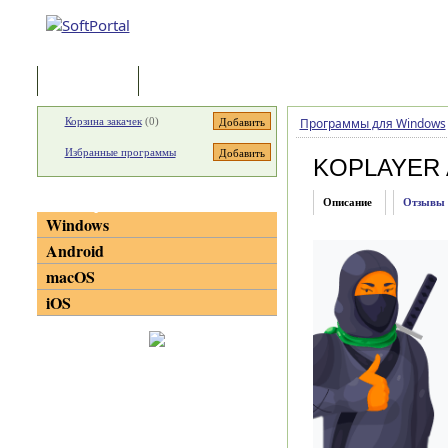
Программы
Статьи
Корзина закачек
(
0
)
Программы для Windows
Избранные программы
KOPLAYER Ap
Категории
Описание
Отзывы
Windows
Android
macOS
iOS