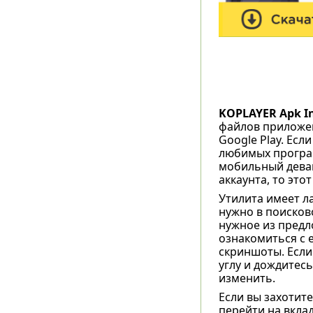
KOPLAYER Apk In
файлов приложен
Google Play. Есл
любимых програм
мобильный девай
аккаунта, то это
Утилита имеет л
нужно в поисков
нужное из предл
ознакомиться с 
скриншоты. Если
углу и дождитес
изменить.
Если вы захотите
перейти на вклад