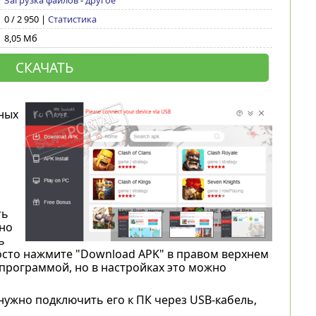
Загрузка файлов
-
другое
0 / 2 950 |
Статистика
8,05 Мб
СКАЧАТЬ
ных
ть
но
ь
росто нажмите "Download APK" в правом верхнем
 программой, но в настройках это можно
 нужно подключить его к ПК через USB-кабель,