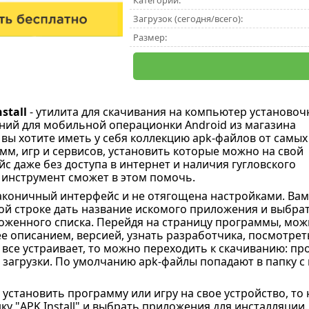
Категории:
Загрузок (сегодня/всего):
Размер:
stall
- утилита для скачивания на компьютер установоч
ий для мобильной операционки Android из магазина
и вы хотите иметь у себя коллекцию apk-файлов от самых
м, игр и сервисов, установить которые можно на свой
с даже без доступа в интернет и наличия гугловского
т инструмент сможет в этом помочь.
аконичный интерфейс и не отягощена настройками. Вам
ой строке дать название искомого приложения и выбра
оженного списка. Перейдя на страницу программы, мож
ее описанием, версией, узнать разработчика, посмотрет
 все устраивает, то можно переходить к скачиванию: п
ь загрузки. По умолчанию apk-файлы попадают в папку с
 установить программу или игру на свое устройство, то
ку "APK Install" и выбрать приложения для инсталляции.