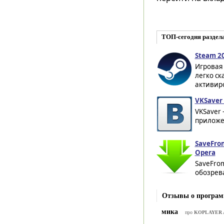
ТОП-сегодня раздел
Steam 2
Игровая
легко ск
активиро
VKSaver 
VKSaver 
приложен
SaveFro
Opera
SaveFro
обозрева
Отзывы о програм
мика
про
KOPLAYER Ap