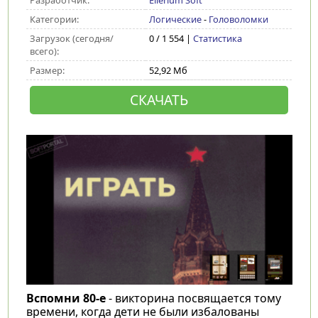
Разработчик:
Ellerium Soft
Категории:
Логические
-
Головоломки
Загрузок (сегодня/
0 / 1 554 |
Статистика
всего):
Размер:
52,92 Мб
СКАЧАТЬ
Вспомни 80-е
- викторина посвящается тому
времени, когда дети не были избалованы