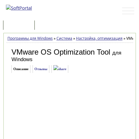
Программы
Статьи
Программы для Windows
»
Система
»
Настройка, оптимизация
»
VMware 
VMware OS Optimization Tool
для
Windows
Описание
Отзывы