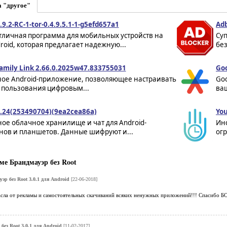
а "другое"
.9.2-RC-1-tor-0.4.9.5.1-1-g5efd657a1
Adb
отличная программа для мобильных устройств на
Су
roid, которая предлагает надежную...
без
amily Link 2.66.0.2025w47.833755031
Goo
ное Android-приложение, позволяющее настраивать
Goo
 пользования цифровым...
ва
.24(253490704)(9ea2cea86a)
You
ое облачное хранилище и чат для Android-
Ин
нов и планшетов. Данные шифруют и...
ог
е Брандмауэр без Root
эр без Root 3.0.1 для Android
[22-06-2018]
сла от рекламы и самостоятельных скачиваний всяких ненужных приложений!!! Спасибо
без Root 3.0.1 для Android
[11-02-2017]