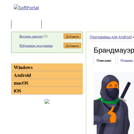
Программы
Статьи
Корзина закачек
(
0
)
Программы для Android
Избранные программы
Брандмауэр
Категории
Описание
Отзывы
Windows
Android
macOS
iOS