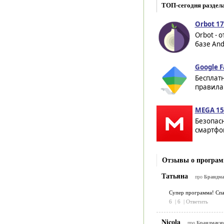
ТОП-сегодня раздел
Orbot 17
Orbot - 
базе And
Google F
Бесплат
правила
MEGA 15
Безопасн
смартфо
Отзывы о программ
Татьяна
про
Брандмау
Супер программа! Спа
6
|
6
|
Ответить
Nicola
про
Брандмауэр 