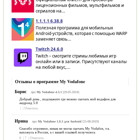
лицензионных фильмов, мультфильмов и
сериалов на...
1.1.1.1 6.38.8
Полезная программа для мобильных
Android-устройств, которая с помощью WARP
заменяет связь...
Twitch 24.6.0
Twitch – смотрите стримы любимых игр
онлайн или в записи. Присутствуют каналы
на любой вкус,...
Отзывы о программе My Vodafone
Борис
про
My Vodafone 4.3.1
[29-05-2024]
Добрый день , подскажите где можно скачать мой водафон для
андроид 5.0
|
|
Ответить
Ирина
про
My Vodafone 1.0.3 для Android
[15-08-2019]
Спасибо огромное, никак не могла скачать My Vodafon, т.к.
нахожусь в России, а с вашей ссылкой получилось
6
|
7
|
Ответить