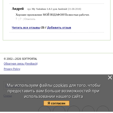
Андрей
про
My Vodafone 1.0.3 для Android
[21-08-2018]
Хорошее приложение МОЙ ВОДАФОН!Полностью рабочее.
7
|
7
|
Ответить
Читать все отзывы
(3) /
Добавить отзыв
Категории
© 2002—2026 SOFTPORTAL
Обратная связь (Feedback)
Privacy Policy
Мы используем файлы
cookies
для того, чтобы
Программы
предоставить вам больше возможностей при
использовании нашего сайта
Статьи