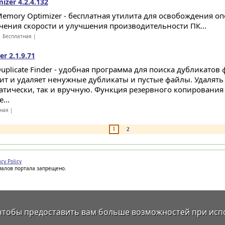
zer 4.2.4.132
Memory Optimizer - бесплатная утилита для освобождения о
чения скорости и улучшения производительности ПК...
 Бесплатная |
er 2.1.9.71
Duplicate Finder - удобная программа для поиска дубликатов
ит и удаляет ненужные дубликаты и пустые файлы. Удалять
атически, так и вручную. Функция резервного копирования
...
ная |
1
2
acy Policy
иалов портала запрещено.
 чтобы предоставить вам больше возможностей при исп