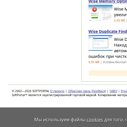
Wise Memory Optimi
Wise 
увели
5,43 Мб
|
Wise Duplicate Find
Wise 
Наход
автом
ошибок при чистке
9,95 Мб
| Условно-бесплат
© 2002—2026 SOFTPORTAL
О проекте
|
Обратная связь (Feedback)
|
ЧАВО
|
Priv
SoftPortal™ является зарегистрированной торговой маркой. Копирование матер
Мы используем файлы
cookies
для того,