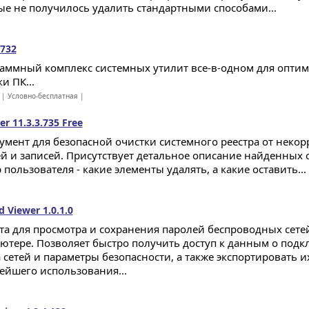
ые не получилось удалить стандартными способами...
.732
аммный комплекс системных утилит все-в-одном для оптим
и ПК...
| Условно-бесплатная |
er 11.3.3.735 Free
умент для безопасной очистки системного реестра от неко
й и записей. Присутствует детальное описание найденных 
пользователя - какие элементы удалять, а какие оставить...
 Viewer 1.0.1.0
та для просмотра и сохранения паролей беспроводных сете
ютере. Позволяет быстро получить доступ к данным о под
 сетей и параметры безопасности, а также экспортировать и
ейшего использования...