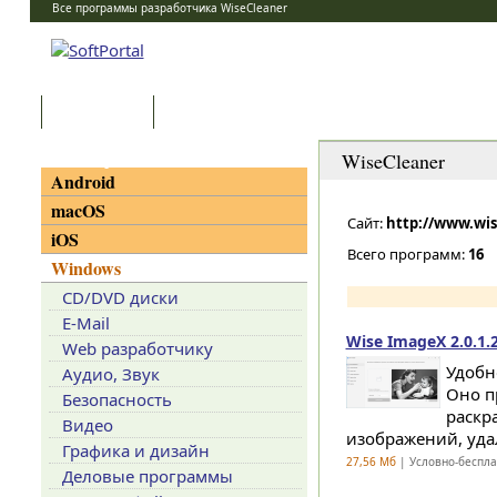
Все программы разработчика WiseCleaner
Программы
Статьи
Категории
WiseCleaner
Android
macOS
Сайт:
http://www.wi
iOS
Всего программ:
16
Windows
CD/DVD диски
E-Mail
Wise ImageX 2.0.1.
Web разработчику
Удобн
Аудио, Звук
Оно п
Безопасность
раскр
Видео
изображений, уда
Графика и дизайн
27,56 Мб
| Условно-беспл
Деловые программы