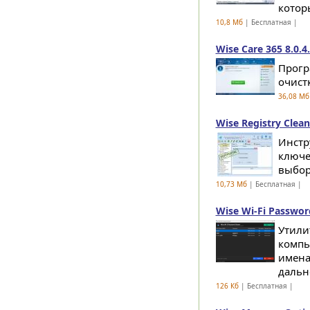
котор
10,8 Мб
| Бесплатная |
Wise Care 365 8.0.4
Прогр
очистк
36,08 Мб
Wise Registry Clean
Инстр
ключе
выбор 
10,73 Мб
| Бесплатная |
Wise Wi-Fi Password
Утили
компь
имена
дальн
126 Кб
| Бесплатная |