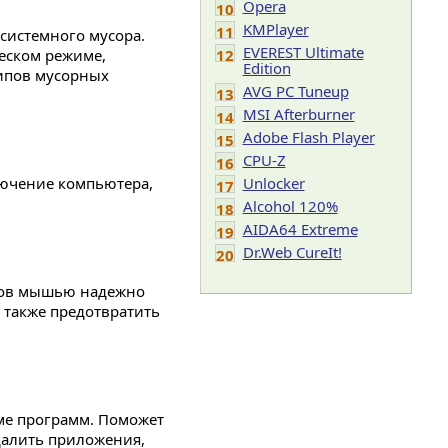
Opera
10
KMPlayer
11
системного мусора.
EVEREST Ultimate
еском режиме,
12
Edition
типов мусорных
AVG PC Tuneup
13
MSI Afterburner
14
Adobe Flash Player
15
CPU-Z
16
ючение компьютера,
Unlocker
17
Alcohol 120%
18
AIDA64 Extreme
19
Dr.Web CureIt!
20
ков мышью надежно
 также предотвратить
ме программ. Поможет
алить приложения,