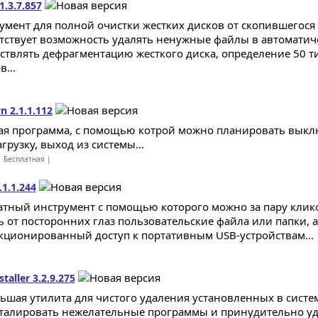
1.3.7.857
умент для полной очистки жестких дисков от скопившегося 
тствует возможность удалять ненужные файлы в автоматич
ствлять дефрагментацию жесткого диска, определение 50 
...
 2.1.1.112
ая программа, с помощью котрой можно планировать выкл
грузку, выход из системы...
 Бесплатная |
.1.1.244
атный инструмент с помощью которого можно за пару кли
ь от посторонних глаз пользовательские файла или папки, а
кционированный доступ к портативным USB-устройствам...
aller 3.2.9.275
ьшая утилита для чистого удаления установленных в систе
талировать нежелательные программы и принудительно уд