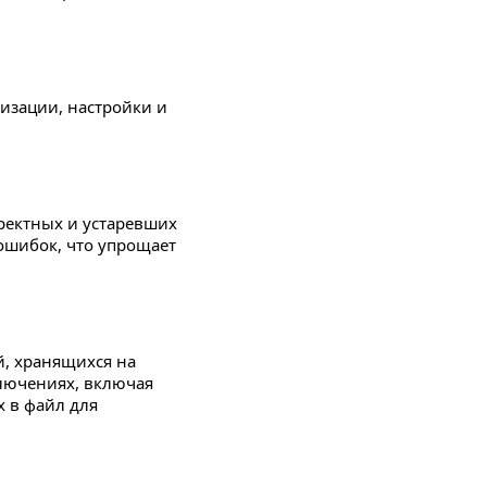
изации, настройки и
рректных и устаревших
ошибок, что упрощает
й, хранящихся на
ключениях, включая
х в файл для