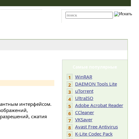
Карта сайта
RSS
Расширенный поиск
Самые популярные
WinRAR
1
DAEMON Tools Lite
2
uTorrent
3
UltraISO
4
гантным интерфейсом.
Adobe Acrobat Reader
5
зображений,
CCleaner
6
разрешений, сжатия
VKSaver
7
Avast Free Antivirus
8
K-Lite Codec Pack
9