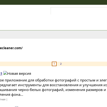
Войти на аккаунт
Зарегистрироваться
secleaner.com/
1
2
21
ое приложение для обработки фотографий с простым и эле
редлагает инструменты для восстановления и улучшения и
ашивания черно-белых фотографий, изменения размеров и 
ления фона...
атная |