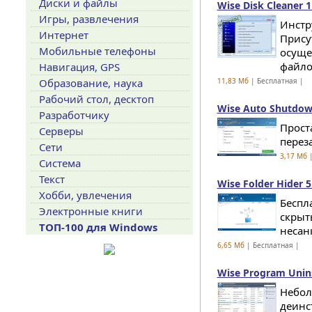
Диски и файлы
Wise Disk Cleaner 1
Игры, развлечения
Инстр
Интернет
Прису
Мобильные телефоны
осуще
файлов
Навигация, GPS
Образование, наука
11,83 Мб
| Бесплатная |
Рабочий стол, десктоп
Wise Auto Shutdown
Разработчику
Прост
Серверы
переза
Сети
3,17 Мб
|
Система
Текст
Wise Folder Hider 5
Хобби, увлечения
Беспл
Электронные книги
скрыт
ТОП-100 для Windows
несан
6,65 Мб
| Бесплатная |
Wise Program Uninst
Небол
деинс