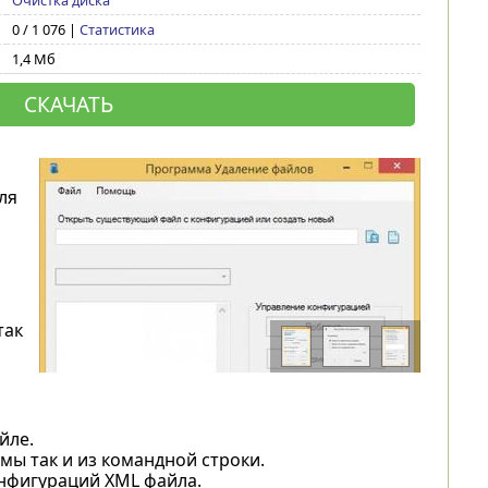
Очистка диска
0 / 1 076 |
Статистика
1,4 Мб
СКАЧАТЬ
ля
так
йле.
мы так и из командной строки.
онфигураций XML файла.