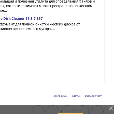
большая и полезная утилита для определения файлов и
ок, которые занимают много пространства на жестком
ке...
e Disk Cleaner 11.3.7.857
трумент для полной очистки жестких дисков от
пившегося системного мусора....
Программы
Статьи
Разработчику