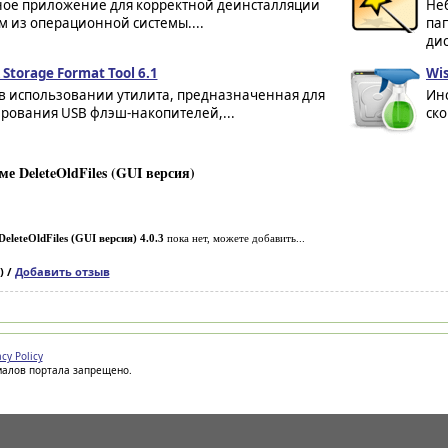
ное приложение для корректной деинсталляции
Не
 из операционной системы....
пап
дис
 Storage Format Tool 6.1
Wis
 в использовании утилита, предназначенная для
Инс
рования USB флэш-накопителей,...
ско
е DeleteOldFiles (GUI версия)
DeleteOldFiles (GUI версия) 4.0.3
пока нет, можете добавить...
) /
Добавить отзыв
acy Policy
иалов портала запрещено.