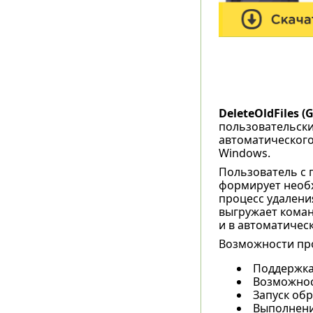
DeleteOldFiles (
пользовательски
автоматического
Windows.
Пользователь с 
формирует необх
процесс удален
выгружает команд
и в автоматичес
Возможности пр
Поддержка
Возможнос
Запуск обр
Выполнени