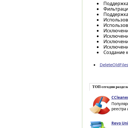
Поддержка 
Фильтраци
Поддержка
Использов
Использов
Исключени
Исключени
Исключени
Исключени
Создание к
DeleteOldFile
ТОП-сегодня раздел
CCleaner
Популяр
реестра 
Revo Uni