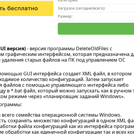
Категория:
Загрузок (сегодня/всего):
Размер:
GUI версия)
- версия программы DeleteOldFiles c
м графическим интерфейсом, которая предназначена д
 удаления старых файлов на ПК под управлением ОС
помощью GUI интерфейса создает XML файл, в котором
одимое количество конфигураций. Затем запускает
ия файлов с помощью управляющего интерфейса либо
у в *.bat файл, который можно запускать как в ручном 
ком режиме через «планировщик заданий Windows».
ограммы:
 всего семейства операционной системы Windows.
ть сохранять множество конфигураций в одном XML фа
аботки файла конфигураций как из интерфейса програм
е обработки как единичной конфигурации так и всех к