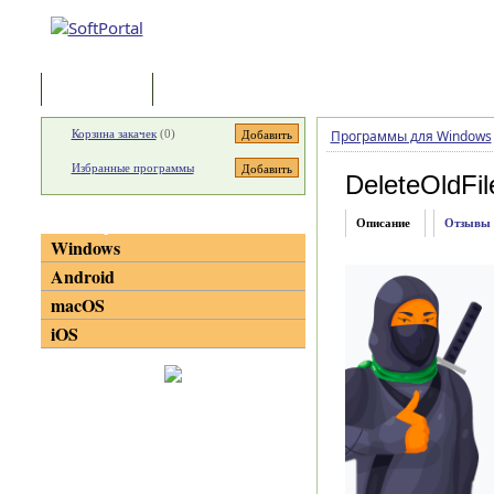
Программы
Статьи
Корзина закачек
(
0
)
Программы для Windows
Избранные программы
DeleteOldFi
Категории
Описание
Отзывы
Windows
Android
macOS
iOS