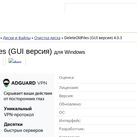
Войти на аккаунт
Зарегистрироваться
»
Диски и файлы
»
Очистка диска
»
DeleteOldFiles (GUI версия) 4.0.3
les (GUI версия)
для Windows
Оценка:
Лицензия:
Версия:
Обновлено:
ОС:
Интерфейс:
Разработчик: