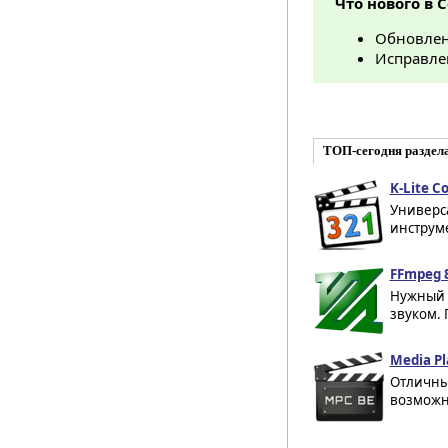
Что нового в 
Обновлен
Исправле
ТОП-сегодня раздела
K-Lite C
Универса
инструме
FFmpeg 8
Нужный 
звуком. 
Media Pl
Отличны
возможно