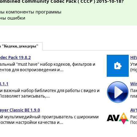
Combined Community Codec Pack ( CCCP ) 2015-10-18?
ы компоненты программы
ны ошибки
 "Кодеки, декодеры"
odec Pack 19.8.2
HEV
льный "must have" набор кодеков, фильтров и
Ут
нтов для воспроизведения и...
(Hi
.1.1
Win
и важный набор библиотек для работы с видео и
Пак
Позволяет записывать,...
пла
ayer Classic BE 1.9.0
AV1
й мультимедийный проигрыватель с широкими
Ра
стями настройки качества и...
Поз