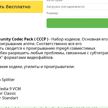
Категория:
Загрузок (сегодня/всего):
Размер:
ity Codec Pack ( CCCP )
- Набор кодеков. Основная его
оигрывание anime. Соответственно вся его
ть сводится к проигрыванию mpeg4 совместимых
бен разрешить любые проблемы, связанные с субтитра
и" форматами видеофайлов.
акие кодеки, утилиты и проигрыватели:
 Splitter
edia 9 VCM
r Classic
 Standart