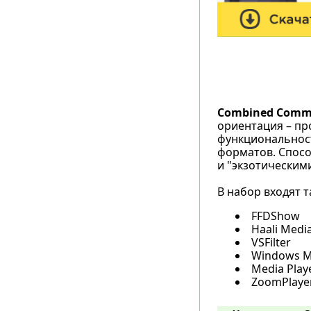
Combined Commun
ориентация – пр
функциональнос
форматов. Спосо
и "экзотическим
В набор входят т
FFDShow
Haali Media
VSFilter
Windows M
Media Playe
ZoomPlayer