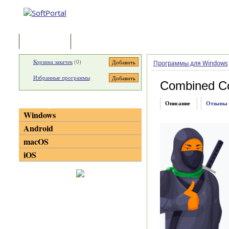
Программы
Статьи
Корзина закачек
(
0
)
Программы для Windows
Избранные программы
Combined C
Категории
Описание
Отзывы
Windows
Android
macOS
iOS