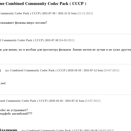
ме Combined Community Codec Pack ( CCCP )
mmunity Codec Pack ( CCCP ) 2011-07-30 / 2011-11-11 beta
[12-12-2011]
оказывает фильмы кверх ногами?
 Community Codec Pack ( CCCP ) 2011-07-30
[04-08-2011]
о для аниме, но и вообше для просмотра фильмов. Аниме ничем не лучше и не хуже других
к
про
Combined Community Codec Pack ( CCCP ) 2010-10-10 / 2011-07-12 beta
[14-07-2011]
.net/
ed Community Codec Pack ( CCCP ) 2010-10-10 / 2011-07-11 beta
[13-07-2011]
odec не устраивает?
терфейс английский???
ладимир
про
Combined Community Codec Pack ( CCCP ) 2015-10-18
[18-03-2017]