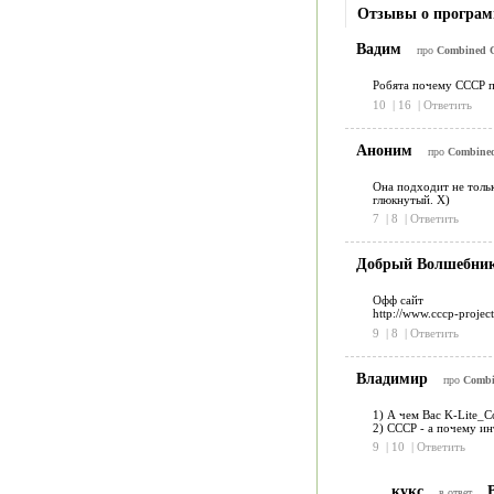
Отзывы о програм
Вадим
про
Combined Co
Робята почему СССР п
10
|
16
|
Ответить
Аноним
про
Combined
Она подходит не тольк
глюкнутый. X)
7
|
8
|
Ответить
Добрый Волшебни
Офф сайт
http://www.cccp-project
9
|
8
|
Ответить
Владимир
про
Combin
1) А чем Вас K-Lite_C
2) СССР - а почему ин
9
|
10
|
Ответить
кукс
В
в ответ