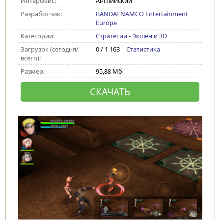
Интерфейс:
Английский
Разработчик:
BANDAI NAMCO Entertainment
Europe
Категории:
Стратегии
-
Экшен и 3D
Загрузок (сегодня/
0 / 1 163 |
Статистика
всего):
Размер:
95,88 Мб
СКАЧАТЬ