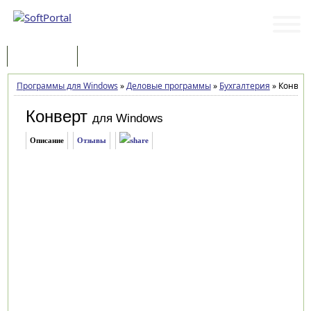
Программы
Статьи
Программы для Windows
»
Деловые программы
»
Бухгалтерия
»
Конверт 
Конверт
для Windows
Описание
Отзывы