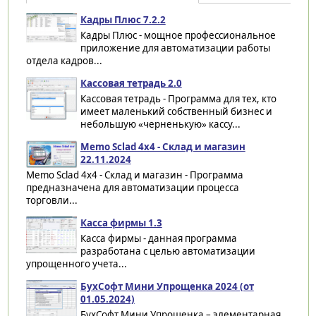
Кадры Плюс 7.2.2
Кадры Плюс - мощное профессиональное
приложение для автоматизации работы
отдела кадров...
Кассовая тетрадь 2.0
Кассовая тетрадь - Программа для тех, кто
имеет маленький собственный бизнес и
небольшую «черненькую» кассу...
Memo Sclad 4x4 - Склад и магазин
22.11.2024
Memo Sclad 4x4 - Склад и магазин - Программа
предназначена для автоматизации процесса
торговли...
Касса фирмы 1.3
Касса фирмы - данная программа
разработана с целью автоматизации
упрощенного учета...
БухСофт Мини Упрощенка 2024 (от
01.05.2024)
БухСофт Мини Упрощенка – элементарная