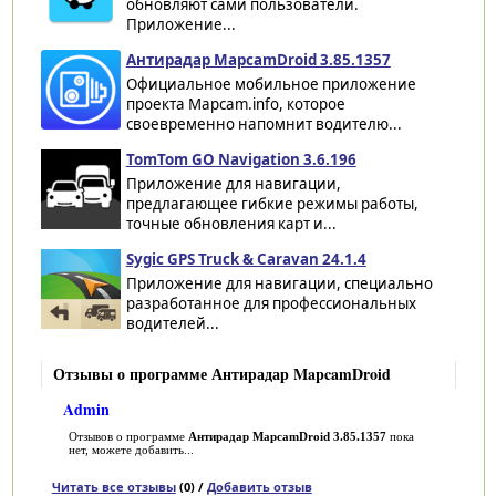
обновляют сами пользователи.
Приложение...
Антирадар MapcamDroid 3.85.1357
Официальное мобильное приложение
проекта Mapcam.info, которое
своевременно напомнит водителю...
TomTom GO Navigation 3.6.196
Приложение для навигации,
предлагающее гибкие режимы работы,
точные обновления карт и...
Sygic GPS Truck & Caravan 24.1.4
Приложение для навигации, специально
разработанное для профессиональных
водителей...
Отзывы о программе Антирадар MapcamDroid
Admin
Отзывов о программе
Антирадар MapcamDroid 3.85.1357
пока
нет, можете добавить...
Читать все отзывы
(0) /
Добавить отзыв