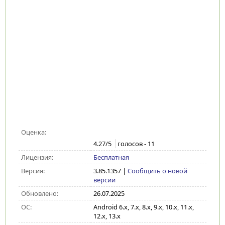
Оценка:
4.27
/5
голосов -
11
Лицензия:
Бесплатная
Версия:
3.85.1357
|
Сообщить о новой
версии
Обновлено:
26.07.2025
ОС:
Android 6.x, 7.x, 8.x, 9.x, 10.x, 11.x,
12.x, 13.x