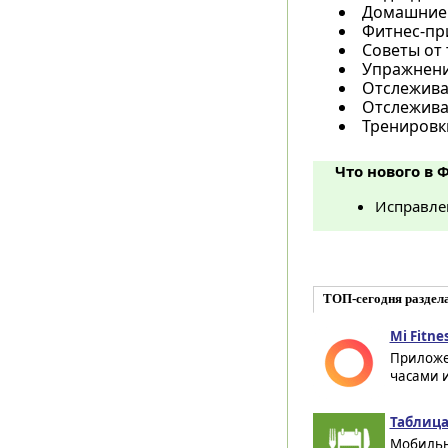
Домашние т
Фитнес-пр
Советы от
Упражнени
Отслеживай
Отслеживай
Тренировк
Что нового в 
Исправле
ТОП-сегодня раздел
Mi Fitnes
Приложе
часами и
Таблица
Мобильн