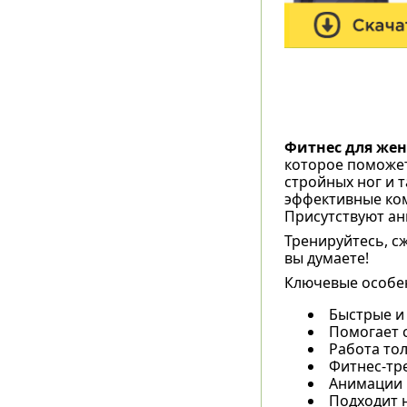
Фитнес для же
которое поможет
стройных ног и 
эффективные ком
Присутствуют ан
Тренируйтесь, с
вы думаете!
Ключевые особе
Быстрые и
Помогает с
Работа тол
Фитнес-тре
Анимации 
Подходит 