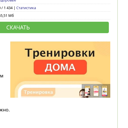
Здоровье
0 / 1 434 |
Статистика
55,51 Мб
СКАЧАТЬ
ем
жно.