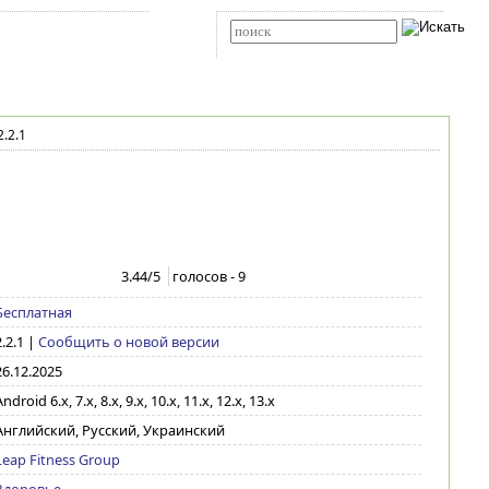
Карта сайта
RSS
Расширенный поиск
.2.1
3.44
/5
голосов -
9
Бесплатная
.2.1
|
Сообщить о новой версии
26.12.2025
ndroid 6.x, 7.x, 8.x, 9.x, 10.x, 11.x, 12.x, 13.x
Английский, Русский, Украинский
Leap Fitness Group