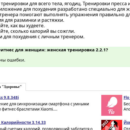
ренировки для всего тела, ягодиц. Тренировки пресса 
иложение для похудения разработано специально для 
 тренера помогают выполнять упражнения правильно дл
я для разминки и растяжки.
те, как вы худеете.
те, сколько калорий вы сожгли.
и для похудения с личным тренером.
Фитнес для женщин: женская тренировка 2.2.1?
ны ошибки.
а "Здоровье"
s 9.8.348i
Fl
ние для синхронизации смартфона с умными
Бе
 фитнес-браслетами Xiaomi....
And
 Калорийности 3.14.33
Йог
ый счетчик калорий, позволяющий заботится о
От