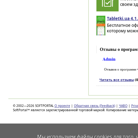
своем зд
Tabletki.ua 4.
Бесплатное офи
которому можн
Отзывы о програм
Admin
Отзывов о программе
Читать все отзывы
(0
© 2002—2026 SOFTPORTAL
О проекте
|
Обратная связь (Feedback)
|
ЧАВО
|
Priv
SoftPortal™ является зарегистрированной торговой маркой. Копирование матер
Мы используем файлы
cookies
для того,