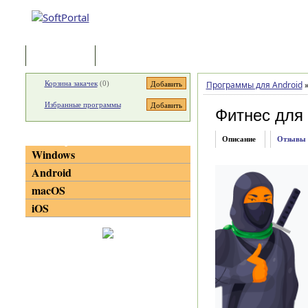
Программы
Статьи
Корзина закачек
(
0
)
Программы для Android
Избранные программы
Фитнес для
Категории
Описание
Отзывы
Windows
Android
macOS
iOS