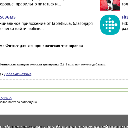
оровье, правильно питаться и...
тол
1.503GMS
Fit
циальное приложение от Tabletki.ua, благодаря
Fit
о легко найти любые...
раз
ме Фитнес для женщин: женская тренировка
Фитнес для женщин: женская тренировка 2.2.1
пока нет, можете добавить...
) /
Добавить отзыв
acy Policy
иалов портала запрещено.
 чтобы предоставить вам больше возможностей при исп