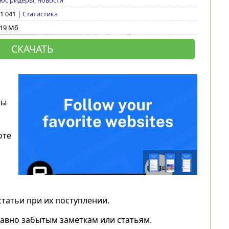
юс ридеры, новости
 1 041 |
Статистика
,19 Мб
СКАЧАТЬ
ты
оте
татьи при их поступлении.
давно забытым заметкам или статьям.