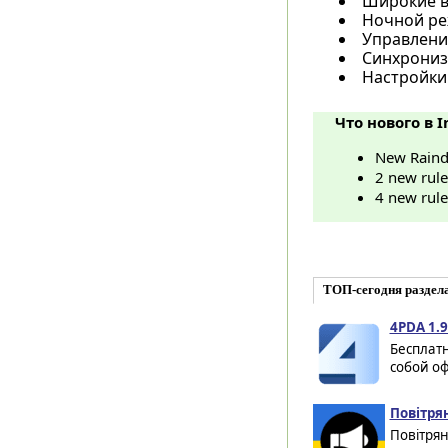
Широкие в
Ночной ре
Управлени
Синхрониз
Настройки
Что нового в I
New Raindr
2 new rule
4 new rule
ТОП-сегодня раздел
4PDA 1.9
Бесплатн
собой оф
Повітрян
Повітрян