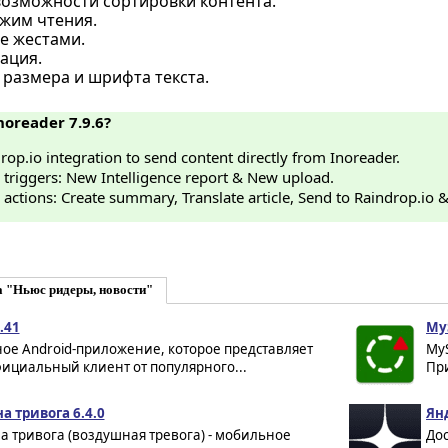
озможности сортировки контента.
жим чтения.
е жестами.
ация.
 размера и шрифта текста.
noreader 7.9.6?
op.io integration to send content directly from Inoreader.
 triggers: New Intelligence report & New upload.
 actions: Create summary, Translate article, Send to Raindrop.io 
а "Ньюс ридеры, новости"
.41
MyS
ое Android-приложение, которое представляет
MyS
ициальный клиент от популярного...
При
а тривога 6.4.0
Янд
а тривога (воздушная тревога) - мобильное
Дос