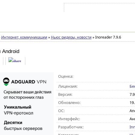
Войти на аккаунт
Зарегистрироваться
»
Интернет, коммуникации
»
Ньюс ридеры, новости
»
Inoreader 7.9.6
 Android
Оценка:
Лицензия:
Бе
Версия:
7.9
Обновлено:
19
ОС:
And
Интерфейс:
Ан
Разработчик:
In