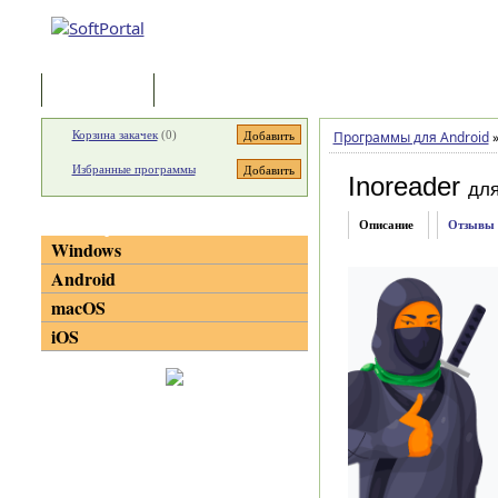
Программы
Статьи
Корзина закачек
(
0
)
Программы для Android
Избранные программы
Inoreader
для
Категории
Описание
Отзывы
Windows
Android
macOS
iOS