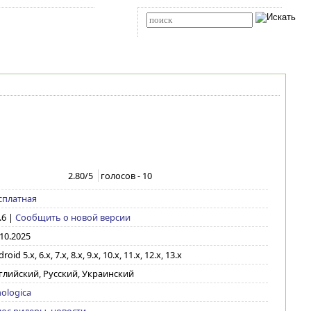
Карта сайта
RSS
Расширенный поиск
2.80
/5
голосов -
10
сплатная
.6
|
Сообщить о новой версии
.10.2025
roid 5.x, 6.x, 7.x, 8.x, 9.x, 10.x, 11.x, 12.x, 13.x
глийский, Русский, Украинский
nologica