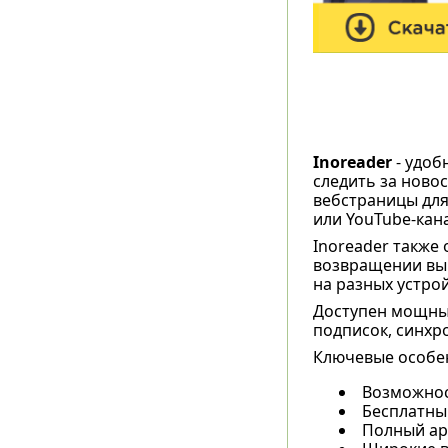
Inoreader
- удоб
следить за ново
вебстраницы для
или YouTube-кан
Inoreader также 
возвращении вы 
на разных устрой
Доступен мощный
подписок, синхр
Ключевые особе
Возможнос
Бесплатны
Полный ар