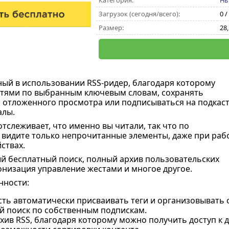
Категория:
Нь
Загрузок (сегодня/всего):
0 /
Размер:
28
ный в использовании RSS-ридер, благодаря которому
стями по выбранным ключевым словам, сохранять
 отложенного просмотра или подписываться на подкас
алы.
отслеживает, что именно вы читали, так что по
видите только непрочитанные элементы, даже при раб
ствах.
 бесплатный поиск, полный архив пользовательских
онизация управление жестами и многое другое.
нности:
ть автоматически присваивать теги и организовывать с
й поиск по собственным подпискам.
хив RSS, благодаря которому можно получить доступ к 