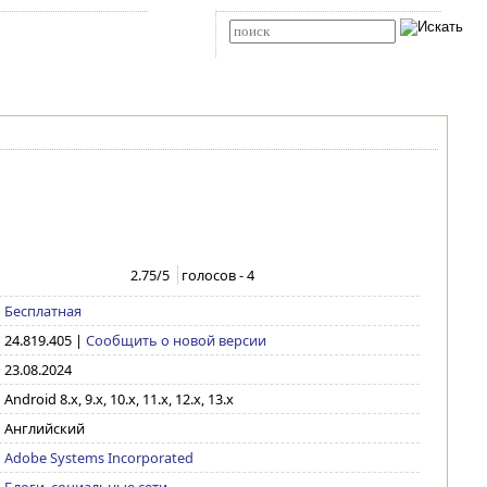
Карта сайта
RSS
Расширенный поиск
2.75
/5
голосов -
4
Бесплатная
24.819.405
|
Сообщить о новой версии
23.08.2024
Android 8.x, 9.x, 10.x, 11.x, 12.x, 13.x
Английский
Adobe Systems Incorporated