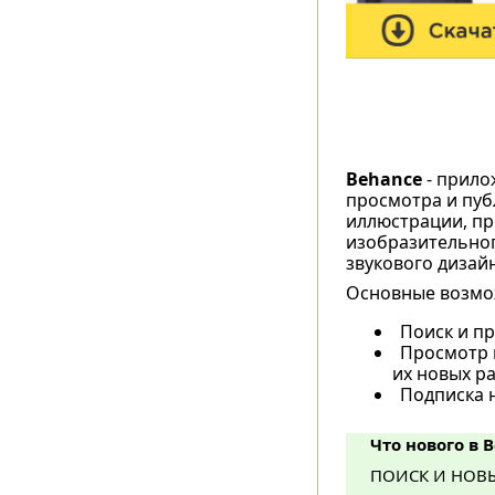
Behance
- прило
просмотра и пуб
иллюстрации, пр
изобразительног
звукового дизайн
Основные возмо
Поиск и пр
Просмотр п
их новых ра
Подписка 
Что нового в B
ПОИСК И НОВ