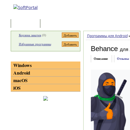
Программы
Статьи
Корзина закачек
(
0
)
Программы для Android
Избранные программы
Behance
для 
Категории
Описание
Отзывы
Windows
Android
macOS
iOS