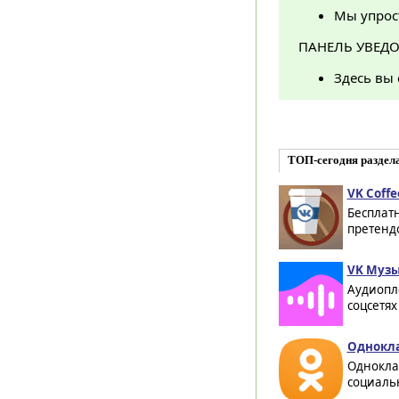
Мы упрос
ПАНЕЛЬ УВЕД
Здесь вы
ТОП-сегодня раздела
VK Coffe
Бесплат
претендо
VK Музы
Аудиопл
соцсетях
Однокла
Однокла
социальн