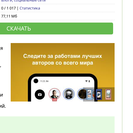
Блоги, социальные сети
0 / 1 017 |
Статистика
77,11 Мб
СКАЧАТЬ
ля
,
 и
ий.