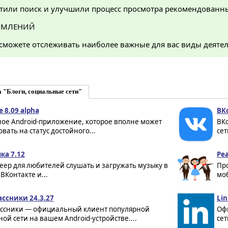
тили поиск и улучшили процесс просмотра рекомендованн
ОМЛЕНИЙ
 сможете отслеживать наиболее важные для вас виды деяте
 "Блоги, социальные сети"
e 8.09 alpha
ВК
ное Android-приложение, которое вполне может
ВК
вать на статус достойного...
сет
ка 7.12
Реа
еер для любителей слушать и загружать музыку в
Пр
 ВКонтакте и...
моб
ссники 24.3.27
Lin
ссники — официальный клиент популярной
Оф
ой сети на вашем Android-устройстве....
сет