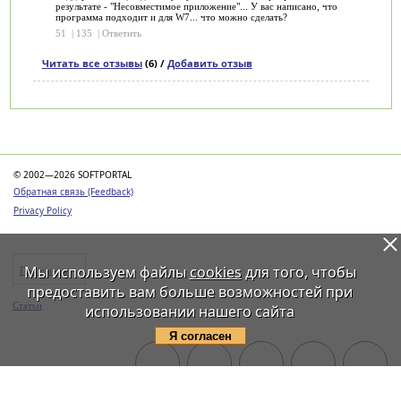
результате - "Несовместимое приложение"... У вас написано, что
программа подходит и для W7... что можно сделать?
51
|
135
|
Ответить
Читать все отзывы
(6) /
Добавить отзыв
Категории
© 2002—2026 SOFTPORTAL
Обратная связь (Feedback)
Privacy Policy
Мы используем файлы
cookies
для того, чтобы
Программы
предоставить вам больше возможностей при
Статьи
использовании нашего сайта