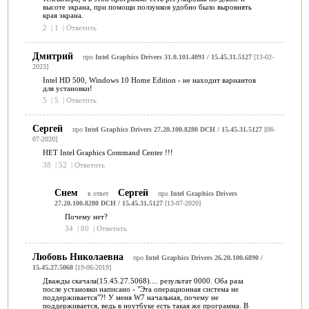
высоте экрана, при помощи ползунков удобно было выровнять
края экрана.
2
|
1
|
Ответить
Дмитрий
про
Intel Graphics Drivers 31.0.101.4091 / 15.45.31.5127
[13-02-
2023]
Intel HD 500, Windows 10 Home Edition - не находит вариантов
для установки!
5
|
5
|
Ответить
Сергей
про
Intel Graphics Drivers 27.20.100.8280 DCH / 15.45.31.5127
[08-
07-2020]
НЕТ Intel Graphics Command Center !!!
38
|
52
|
Ответить
Снем
Сергей
в ответ
про
Intel Graphics Drivers
27.20.100.8280 DCH / 15.45.31.5127
[13-07-2020]
Почему нет?
34
|
80
|
Ответить
Любовь Николаевна
про
Intel Graphics Drivers 26.20.100.6890 /
15.45.27.5068
[19-06-2019]
Дважды скачала(15.45.27.5068).... результат 0000. Оба раза
после установки написано - "Эта операционная система не
поддерживается"?! У меня W7 начальная, почему не
поддерживается, ведь в ноутбуке есть такая же программа. В