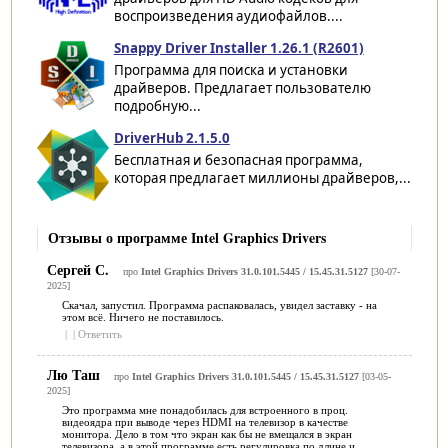
воспроизведения аудиофайлов....
Snappy Driver Installer 1.26.1 (R2601)
Программа для поиска и установки
драйверов. Предлагает пользователю
подробную...
DriverHub 2.1.5.0
Бесплатная и безопасная программа,
которая предлагает миллионы драйверов,...
Отзывы о программе Intel Graphics Drivers
Сергей С.
про
Intel Graphics Drivers 31.0.101.5445 / 15.45.31.5127
[30-07-
2025]
Скачал, запустил. Программа распаковалась, увидел заставку - на
этом всё. Ничего не поставилось.
|
|
Ответить
Лю Таш
про
Intel Graphics Drivers 31.0.101.5445 / 15.45.31.5127
[03-05-
2025]
Это программа мне понадобилась для встроенного в проц.
видеоядра при выводе через HDMI на телевизор в качестве
монитора. Дело в том что экран как бы не вмещался в экран
телевизора, а в этой программе есть регулировка по длине и