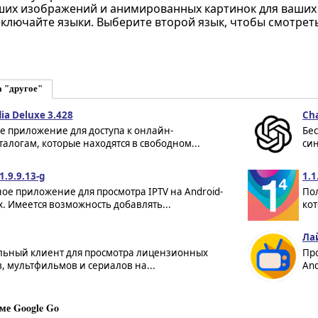
их изображений и анимированных картинок для ваших ча
ключайте языки. Выберите второй язык, чтобы смотреть
а "другое"
ia Deluxe 3.428
Ch
е приложение для доступа к онлайн-
Бе
алогам, которые находятся в свободном...
син
1.9.9.13-g
1.1
ое приложение для просмотра IPTV на Android-
Пол
. Имеется возможность добавлять...
кот
Лай
ьный клиент для просмотра лицензионных
Пр
 мультфильмов и сериалов на...
And
ме Google Go