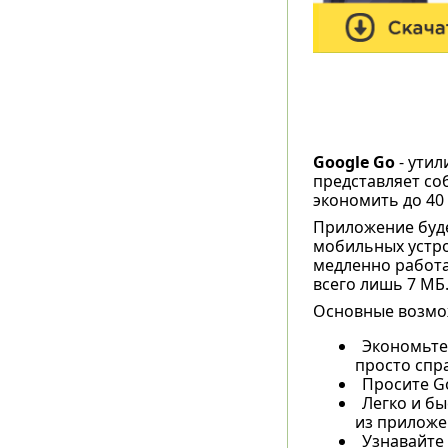
Google Go
- утил
представляет со
экономить до 40
Приложение буде
мобильных устро
медленно работ
всего лишь 7 МБ
Основные возмо
Экономьте 
просто спр
Просите Go
Легко и б
из приложе
Узнавайте