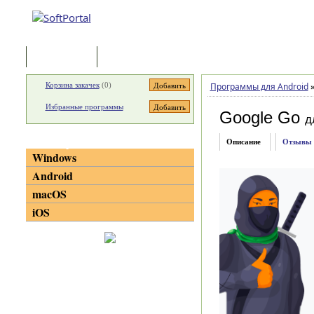
Программы
Статьи
Корзина закачек
(
0
)
Программы для Android
Избранные программы
Google Go
д
Категории
Описание
Отзывы
Windows
Android
macOS
iOS