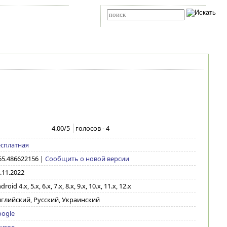
Карта сайта
RSS
Расширенный поиск
4.00
/5
голосов -
4
сплатная
65.486622156
|
Сообщить о новой версии
.11.2022
droid 4.x, 5.x, 6.x, 7.x, 8.x, 9.x, 10.x, 11.x, 12.x
глийский, Русский, Украинский
ogle