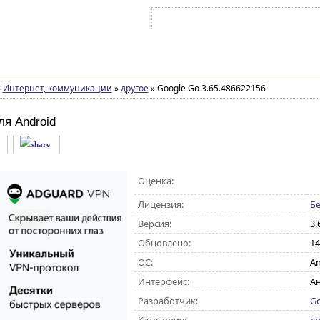
Войти на аккаунт
Зарегистрироваться
»
Интернет, коммуникации
»
другое
»
Google Go 3.65.486622156
ля Android
Оценка:
Лицензия:
Бе
Версия:
3.
Обновлено:
14
ОС:
An
Интерфейс:
Ан
Разработчик:
Go