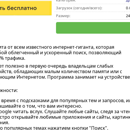
Категория:
др
Загрузок (сегодня/всего):
0 
Размер:
24
ита от всем известного интернет-гиганта, которая
бой облегченный и ускоренный поиск, позволяющий
 % трафика.
т полезно в первую очередь владельцам слабых
йств, обладающих малым количеством памяти или с
ающим Интернетом. Программа занимает на устройстве
.
жности:
время с подсказками для популярных тем и запросов, и
ашивайте о том, что вам интересно.
ogle читать вслух. Слушайте любые сайты, следя за чт
ыстро открывайте любимые приложения и сайты, картин
ния.
 о популярных темах нажатием кнопки "Поиск".