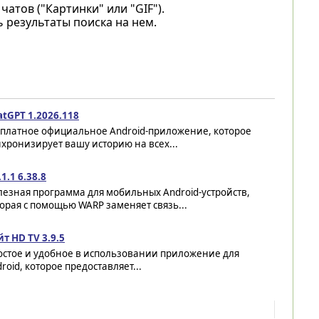
тов ("Картинки" или "GIF").
 результаты поиска на нем.
atGPT 1.2026.118
сплатное официальное Android-приложение, которое
хронизирует вашу историю на всех...
.1.1 6.38.8
езная программа для мобильных Android-устройств,
орая с помощью WARP заменяет связь...
т HD TV 3.9.5
остое и удобное в использовании приложение для
roid, которое предоставляет...