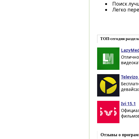
Поиск лучш
Легко пере
ТОП-сегодня раздел
LazyMed
Отлично
видеокат
Televizo 
Бесплатн
девайсах
Ivi 15.1
Официал
фильмов,
Отзывы о програм