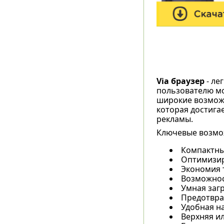
Via браузер
- ле
пользователю мо
широкие возможн
которая достига
рекламы.
Ключевые возмо
Компактны
Оптимизир
Экономия 
Возможнос
Умная загр
Предотвра
Удобная н
Верхняя ил