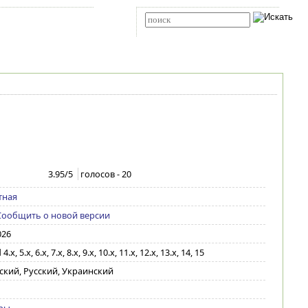
Карта сайта
RSS
Расширенный поиск
3.95
/5
голосов -
20
тная
Сообщить о новой версии
026
.x, 5.x, 6.x, 7.x, 8.x, 9.x, 10.x, 11.x, 12.x, 13.x, 14, 15
ский, Русский, Украинский