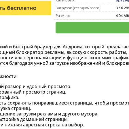
Категория:
Браузе
Загрузок (сегодня/всего):
3 / 6 28
Размер:
4,04 М
гкий и быстрый браузер для Андроид, который предлагае
щный блокиратор рекламы, высокую скорость работы,
ости для персонализации и функцию экономии трафик
ется благодаря умной загрузке изображений и блокиров
жности:
й размер и удобный просмотр.
ованный просмотр страниц.
трафика.
ть сохранять понравившиеся страницы, чтобы просмот
узка страниц.
щение загрузки рекламы и другого мусора.
астройка домашней страницы.
и нижняя адресная строка на выбор.