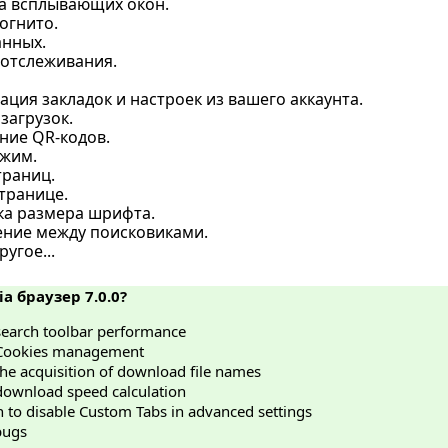
а всплывающих окон.
огнито.
анных.
 отслеживания.
ция закладок и настроек из вашего аккаунта.
загрузок.
ние QR-кодов.
жим.
траниц.
транице.
ка размера шрифта.
ние между поисковиками.
угое...
ia браузер 7.0.0?
search toolbar performance
Cookies management
he acquisition of download file names
download speed calculation
 to disable Custom Tabs in advanced settings
bugs