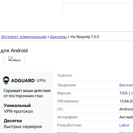
Войти на аккаунт
Зарегистрироваться
»
Интернет, коммуникации
»
Браузеры
»
Via браузер 7.0.0
для Android
Оценка:
Лицензия:
Беспла
Версия:
7.0.0
|
Обновлено:
13.04.2
ОС:
Android 4
Интерфейс:
Англий
Разработчик:
Lakor