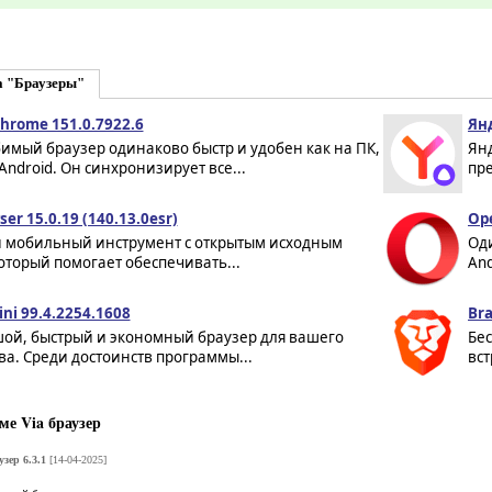
а "Браузеры"
hrome 151.0.7922.6
Янд
имый браузер одинаково быстр и удобен как на ПК,
Ян
 Android. Он синхронизирует все...
пре
ser 15.0.19 (140.13.0esr)
Ope
мобильный инструмент с открытым исходным
Од
оторый помогает обеспечивать...
And
ni 99.4.2254.1608
Bra
ой, быстрый и экономный браузер для вашего
Бе
ва. Среди достоинств программы...
вст
е Via браузер
узер 6.3.1
[14-04-2025]