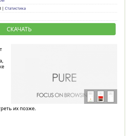
ры
8 |
Статистика
б
СКАЧАТЬ
т
а,
ке
реть их позже.