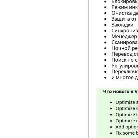
Блокировк
Режим инк
Очистка д
Защита от
Закладки.
Синхрониза
Менеджер 
Сканирова
Ночной ре
Перевод с
Поиск по с
Регулиров
Переключе
и многое др
Что нового в V
Optimize 
Optimize 
Optimize t
Optimize 
Add option
Fix some 