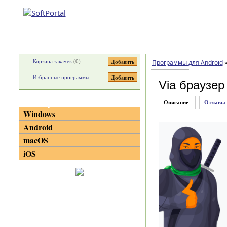
Программы
Статьи
Корзина закачек
(
0
)
Программы для Android
Избранные программы
Via браузер
Категории
Описание
Отзывы
Windows
Android
macOS
iOS