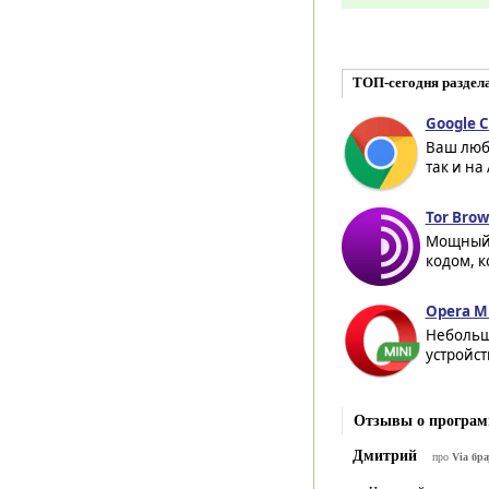
ТОП-сегодня раздел
Google C
Ваш люб
так и на
Tor Brow
Мощный 
кодом, к
Opera Mi
Небольш
устройст
Отзывы о программ
Дмитрий
про
Via бра