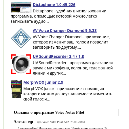
Dictaphone 1.0.45.226
Dictaphone - удобная в использовании
программа, с помощью которой можно легко
записывать аудио...
AV Voice Changer Diamond 9.5.33
AV Voice Changer Diamond - приложение,
которое изменит ваш голос и позволит
заговорить по-другому....
UV SoundRecorder 3.4 / 1.8
UV SoundRecorder - программа для записи
звука с микрофона, колонок, телефонной
линии и других...
MorphVOX Junior 2.9
MorphVOX Junior - приложение с помощью
которого можно до неузнаваемости изменить
свой голос и...
Отзывы о программе Voice Notes Pilot
Александр
про
Voice Notes Pilot 2.02
[25-02-2016]
Здравствуйте! Искал что-то похожее. Нашёл кучу вариантов. В