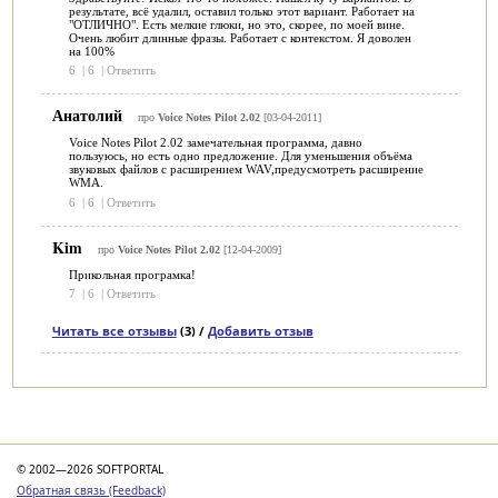
результате, всё удалил, оставил только этот вариант. Работает на
"ОТЛИЧНО". Есть мелкие глюки, но это, скорее, по моей вине.
Очень любит длинные фразы. Работает с контекстом. Я доволен
на 100%
6
|
6
|
Ответить
Анатолий
про
Voice Notes Pilot 2.02
[03-04-2011]
Voice Notes Pilot 2.02 замечательная программа, давно
пользуюсь, но есть одно предложение. Для уменьшения объёма
звуковых файлов с расширением WAV,предусмотреть расширение
WMA.
6
|
6
|
Ответить
Kim
про
Voice Notes Pilot 2.02
[12-04-2009]
Прикольная програмка!
7
|
6
|
Ответить
Читать все отзывы
(3) /
Добавить отзыв
Категории
© 2002—2026 SOFTPORTAL
Обратная связь (Feedback)