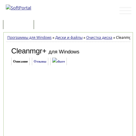
Программы
Статьи
Программы для Windows
»
Диски и файлы
»
Очистка диска
»
Cleanmgr+ 
Cleanmgr+
для Windows
Описание
Отзывы