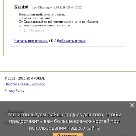
Ka1dz0
про
Cleanmgr+ 1.36.1130
[25-04-2022]
Пользы никакой, вместо очистки
добавило 5гб лишних!
От Стандартный хотяб чистит мусор, а не прибавляет
дополнительно в отличии от этого
7
|
24
|
Ответить
Читать все отзывы
(1) /
Добавить отзыв
Категории
© 2002—2026 SOFTPORTAL
Обратная связь (Feedback)
Privacy Policy
Программы
Мы используем файлы
cookies
для того, чтобы
предоставить вам больше возможностей при
Статьи
использовании нашего сайта