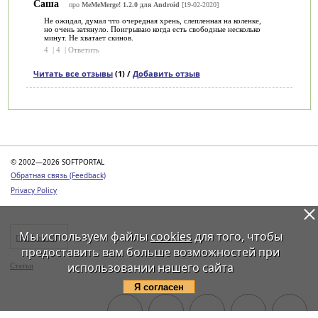
Саша
про
MeMeMerge! 1.2.0 для Android
[19-02-2020]
Не ожидал, думал что очередная хрень, слепленная на коленке,
но очень затянуло. Поигрываю когда есть свободные несколько
минут. Не хватает скинов.
4
|
4
|
Ответить
Читать все отзывы
(1) /
Добавить отзыв
Категории
© 2002—2026 SOFTPORTAL
Обратная связь (Feedback)
Privacy Policy
Мы используем файлы
cookies
для того, чтобы
Программы
предоставить вам больше возможностей при
использовании нашего сайта
Статьи