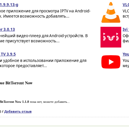
1.9.9.13-g
VLC
ое приложение для просмотра IPTV на Android-
VL
. Имеется возможность добавлять...
вст
r 3.0.13
Ivi
ейший видео-плеер для Android-устройств. В
Оф
е присутствует возможность...
фил
TV 3.9.5
You
 и удобное в использовании приложение для
Yo
 которое предоставляет...
мед
е BitTorrent Now
BitTorrent Now 1.1.0
пока нет, можете добавить...
) /
Добавить отзыв