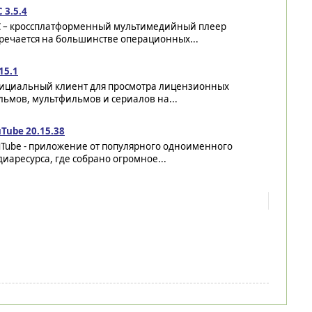
 3.5.4
C – кроссплатформенный мультимедийный плеер
речается на большинстве операционных...
 15.1
ициальный клиент для просмотра лицензионных
ьмов, мультфильмов и сериалов на...
Tube 20.15.38
uTube - приложение от популярного одноименного
иаресурса, где собрано огромное...