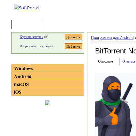
Программы
Статьи
Корзина закачек
(
0
)
Программы для Android
Избранные программы
BitTorrent N
Категории
Описание
Отзывы
Windows
Android
macOS
iOS