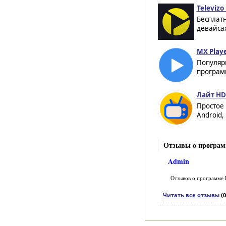
Televizo 
Бесплатн
девайсах
MX Playe
Популярн
программ
Лайт HD 
Простое
Android,
Отзывы о программ
Admin
Отзывов о программе
Читать все отзывы
(0