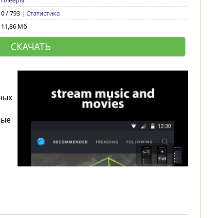
Плееры
0 / 793 |
Статистика
11,86 Мб
СКАЧАТЬ
ных
ные