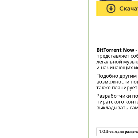
BitTorrent Now
-
представляет со
легальной музык
и начинающих ис
Подобно другим 
возможности пои
также планирует
Разработчики по
пиратского конте
выкладывать сам
ТОП-сегодня раздел