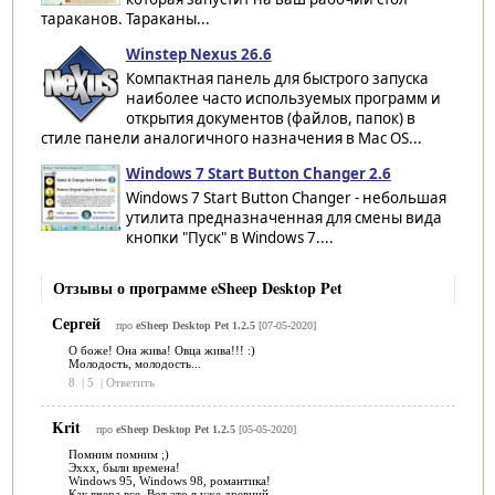
тараканов. Тараканы...
Winstep Nexus 26.6
Компактная панель для быстрого запуска
наиболее часто используемых программ и
открытия документов (файлов, папок) в
стиле панели аналогичного назначения в Mac OS...
Windows 7 Start Button Changer 2.6
Windows 7 Start Button Changer - небольшая
утилита предназначенная для смены вида
кнопки "Пуск" в Windows 7....
Отзывы о программе eSheep Desktop Pet
Сергей
про
eSheep Desktop Pet 1.2.5
[07-05-2020]
О боже! Она жива! Овца жива!!! :)
Молодость, молодость...
8
|
5
|
Ответить
Krit
про
eSheep Desktop Pet 1.2.5
[05-05-2020]
Помним помним ;)
Эххх, были времена!
Windows 95, Windows 98, романтика!
Как вчера все. Вот это я уже древний....