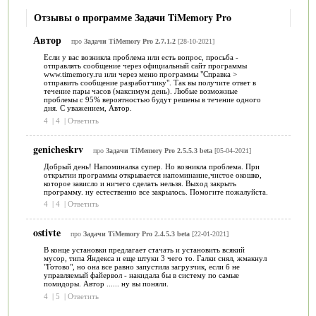
Отзывы о программе Задачи TiMemory Pro
Автор
про
Задачи TiMemory Pro 2.7.1.2
[28-10-2021]
Если у вас возникла проблема или есть вопрос, просьба -
отправлять сообщение через официальный сайт программы
www.timemory.ru или через меню программы "Справка >
отправить сообщение разработчику". Так вы получите ответ в
течение пары часов (максимум день). Любые возможные
проблемы с 95% вероятностью будут решены в течение одного
дня. С уважением, Автор.
4
|
4
|
Ответить
genicheskrv
про
Задачи TiMemory Pro 2.5.5.3 beta
[05-04-2021]
Добрый день! Напоминалка супер. Но возникла проблема. При
открытии программы открывается напоминание,чистое окошко,
которое зависло и ничего сделать нельзя. Выход закрыть
программу. ну естественно все закрылось. Помогите пожалуйста.
4
|
4
|
Ответить
ostivte
про
Задачи TiMemory Pro 2.4.5.3 beta
[22-01-2021]
В конце установки предлагает стачать и установить всякий
мусор, типа Яндекса и еще штуки 3 чего то. Галки снял, жмакнул
"Готово", но она все равно запустила загрузчик, если б не
управляемый файервол - накидала бы в систему по самые
помидоры. Автор ...... ну вы поняли.
4
|
5
|
Ответить