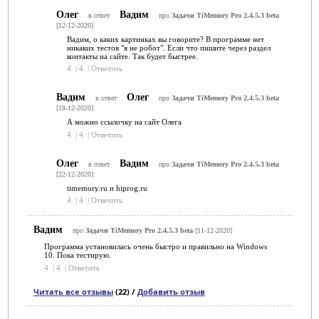
Олег
Вадим
в ответ
про
Задачи TiMemory Pro 2.4.5.3 beta
[12-12-2020]
Вадим, о каких картинках вы говорите? В программе нет
никаких тестов "я не робот". Если что пишите через раздел
контакты на сайте. Так будет быстрее.
4
|
4
|
Ответить
Вадим
Олег
в ответ
про
Задачи TiMemory Pro 2.4.5.3 beta
[18-12-2020]
А можно ссылочку на сайт Олега
4
|
4
|
Ответить
Олег
Вадим
в ответ
про
Задачи TiMemory Pro 2.4.5.3 beta
[22-12-2020]
timemory.ru и hiprog.ru
4
|
4
|
Ответить
Вадим
про
Задачи TiMemory Pro 2.4.5.3 beta
[11-12-2020]
Программа установилась очень быстро и правильно на Windows
10. Пока тестирую.
4
|
4
|
Ответить
Читать все отзывы
(22) /
Добавить отзыв