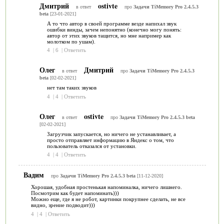
Дмитрий
ostivte
в ответ
про
Задачи TiMemory Pro 2.4.5.3
beta
[23-01-2021]
А то что автор в своей программе везде напихал звук
ошибки винды, зачем непонятно (конечно могу понять:
автор от этих звуков тащится, но мне например как
молотком по ушам).
4
|
6
|
Ответить
Олег
Дмитрий
в ответ
про
Задачи TiMemory Pro 2.4.5.3
beta
[02-02-2021]
нет там таких звуков
4
|
4
|
Ответить
Олег
ostivte
в ответ
про
Задачи TiMemory Pro 2.4.5.3 beta
[02-02-2021]
Загрузчик запускается, но ничего не устанавливает, а
просто отправляет информацию в Яндекс о том, что
пользователь отказался от установки.
4
|
4
|
Ответить
Вадим
про
Задачи TiMemory Pro 2.4.5.3 beta
[11-12-2020]
Хорошая, удобная простенькая напоминалка, ничего лишнего.
Посмотрим как будет напоминать)))
Можно еще, где я не робот, картинки покрупнее сделать, не все
видно, зрение подводит)))
4
|
4
|
Ответить