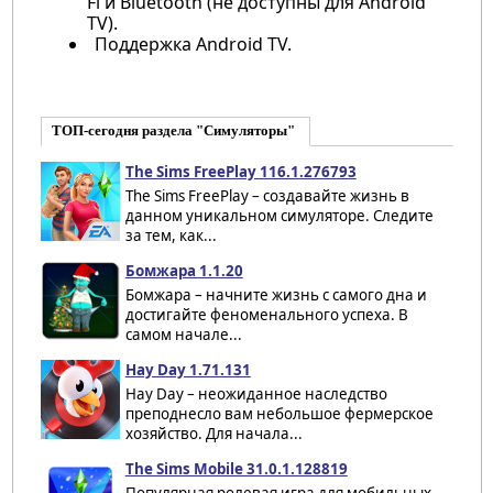
Fi и Bluetooth (не доступны для Android
TV).
Поддержка Android TV.
ТОП-сегодня раздела "Симуляторы"
The Sims FreePlay 116.1.276793
The Sims FreePlay – создавайте жизнь в
данном уникальном симуляторе. Следите
за тем, как...
Бомжара 1.1.20
Бомжара – начните жизнь с самого дна и
достигайте феноменального успеха. В
самом начале...
Hay Day 1.71.131
Hay Day – неожиданное наследство
преподнесло вам небольшое фермерское
хозяйство. Для начала...
The Sims Mobile 31.0.1.128819
Популярная ролевая игра для мобильных