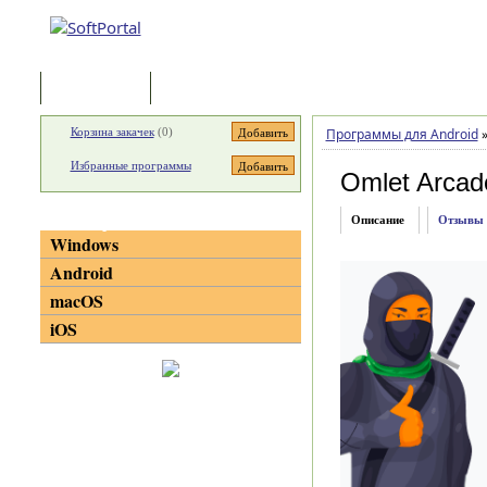
Программы
Статьи
Корзина закачек
(
0
)
Программы для Android
Избранные программы
Omlet Arcad
Категории
Описание
Отзывы
Windows
Android
macOS
iOS