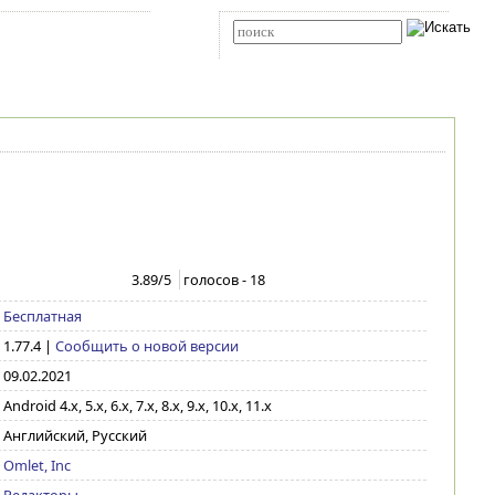
Карта сайта
RSS
Расширенный поиск
3.89
/5
голосов -
18
Бесплатная
1.77.4
|
Сообщить о новой версии
09.02.2021
Android 4.x, 5.x, 6.x, 7.x, 8.x, 9.x, 10.x, 11.x
Английский, Русский
Omlet, Inc