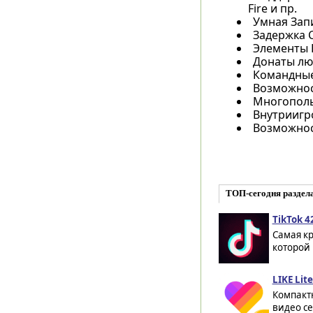
Fire и пр.
Умная Зап
Задержка С
Элементы 
Донаты лю
Командные
Возможнос
Многополь
Внутриигр
Возможнос
ТОП-сегодня раздел
TikTok 4
Самая к
которой 
LIKE Lite
Компакт
видео се