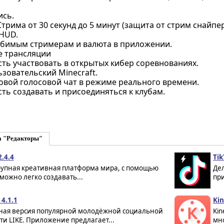
ись.
трима от 30 секунд до 5 минут (защита от стрим снайпер
HUD.
бимым стримерам и валюта в приложении.
 трансляции
ть участвовать в открытых кибер соревнованиях.
зовательский Minecraft.
овой голосовой чат в режиме реального времени.
ть создавать и присоединяться к клубам.
а "Редакторы"
2.4.4
Tik
рупная креативная платформа мира, с помощью
Де
можно легко создавать...
пр
 4.1.1
Kin
ная версия популярной молодёжной социальной
Kin
ти LIKE. Приложение предлагает...
мно