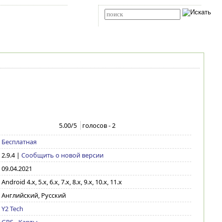
Карта сайта
RSS
Расширенный поиск
5.00
/5
голосов -
2
Бесплатная
2.9.4
|
Сообщить о новой версии
09.04.2021
Android 4.x, 5.x, 6.x, 7.x, 8.x, 9.x, 10.x, 11.x
Английский, Русский
Y2 Tech