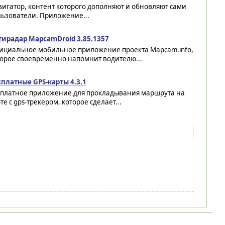
игатор, контент которого дополняют и обновляют сами
льзователи. Приложение...
тирадар MapcamDroid 3.85.1357
ициальное мобильное приложение проекта Mapcam.info,
торое своевременно напомнит водителю...
сплатные GPS-карты 4.3.1
сплатное приложение для прокладывания маршрута на
те с gps-трекером, которое сделает...