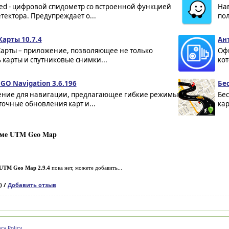
ed - цифровой спидометр со встроенной функцией
Нав
тектора. Предупреждает о...
по
Карты 10.7.4
Ан
Карты – приложение, позволяющее не только
Оф
 карты и спутниковые снимки...
ко
GO Navigation 3.6.196
Бе
ние для навигации, предлагающее гибкие режимы
Бе
точные обновления карт и...
кар
мме UTM Geo Map
UTM Geo Map 2.9.4
пока нет, можете добавить...
) /
Добавить отзыв
acy Policy