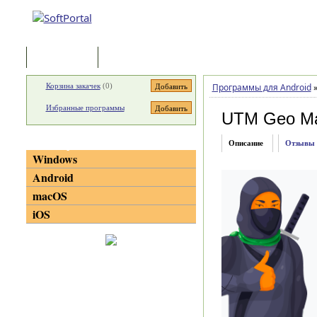
Программы
Статьи
Корзина закачек
(
0
)
Программы для Android
Избранные программы
UTM Geo M
Категории
Описание
Отзывы
Windows
Android
macOS
iOS