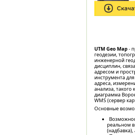
UTM Geo Map
- 
геодезии, топог
инженерной геод
дисциплин, связ
адресом и прост
инструмента для
адреса, измерен
анализа, такого 
диаграмма Ворон
WMS (сервер карт)
Основные возмо
Возможност
реальном в
(надбавка),