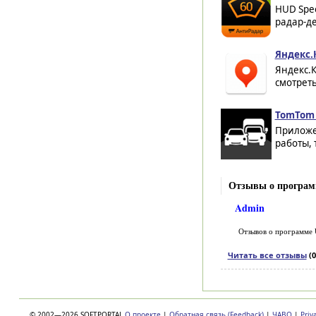
HUD Spe
радар-де
Яндекс.
Яндекс.
смотреть
TomTom 
Приложе
работы, 
Отзывы о програ
Admin
Отзывов о программе
Читать все отзывы
(0
© 2002—2026 SOFTPORTAL
О проекте
|
Обратная связь (Feedback)
|
ЧАВО
|
Priv