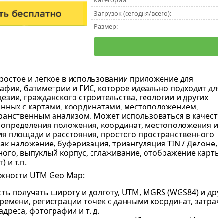
Категории:
Загрузок (сегодня/всего):
Размер:
простое и легкое в использовании приложение для
рафии, батиметрии и ГИС, которое идеально подходит дл
езии, гражданского строительства, геологии и других
анных с картами, координатами, местоположением,
ранственным анализом. Может использоваться в качест
 определения положения, координат, местоположения и
ия площади и расстояния, простого пространственного
как наложение, буферизация, триангуляция TIN / Делоне,
ого, выпуклый корпус, сглаживание, отображение карт
 и т.п.
жности UTM Geo Map:
ь получать широту и долготу, UTM, MGRS (WGS84) и дру
ремени, регистрации точек с данными координат, затрач
 адреса, фотографии и т. д.