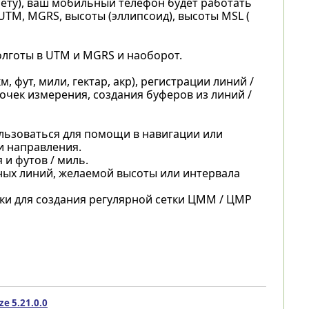
ету), ваш мобильный телефон будет работать
UTM, MGRS, высоты (эллипсоид), высоты MSL (
олготы в UTM и MGRS и наоборот.
 фут, мили, гектар, акр), регистрации линий /
очек измерения, создания буферов из линий /
льзоваться для помощи в навигации или
и направления.
и футов / миль.
ных линий, желаемой высоты или интервала
ки для создания регулярной сетки ЦММ / ЦМР
e 5.21.0.0