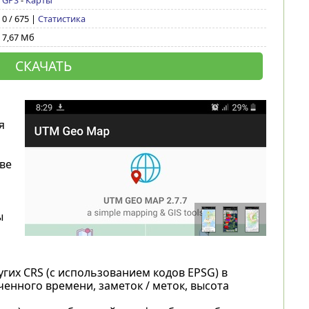
GPS
-
Карты
0 / 675 |
Статистика
7,67 Мб
СКАЧАТЬ
я
ве
ы
гих CRS (с использованием кодов EPSG) в
енного времени, заметок / меток, высота