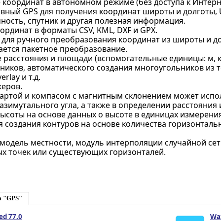
 координат в автономном режиме (без доступа к Интерн
ивный GPS для получения координат широты и долготы, 
чность, спутник и другая полезная информация.
ординат в форматы CSV, KML, DXF и GPX.
 для ручного преобразования координат из широты и д
ется пакетное преобразование.
расстояния и площади (вспомогательные единицы: м, км,
ников, автоматического создания многоугольников из т
erlay и т.д.
керов.
картой и компасом с магнитным склонением может испо
азимутального угла, а также в определении расстояния 
соты на основе данных о высоте в единицах измерения 
я создания контуров на основе количества горизонталь
модель местности, модуль интерполяции случайной сет
ых точек или существующих горизонталей.
а "GPS"
ed 77.0
Waz