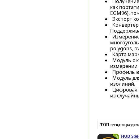
Получение
как портат
EGM96), то
Экспорт ко
Конвертер
Поддержива
Измерение 
многоуголь
polygons, ov
Карта мар
Модуль с 
измерении 
Профиль вы
Модуль дл
изолиний.
Цифровая 
из случайн
ТОП-сегодня раздел
HUD Spe