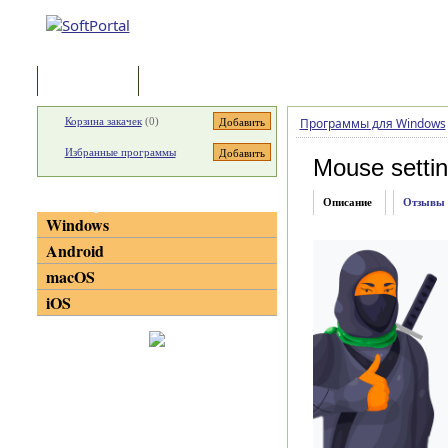
Программы
Статьи
Корзина закачек
(
0
)
Программы для Windows
Избранные программы
Mouse setti
Категории
Описание
Отзывы
Windows
Android
macOS
iOS