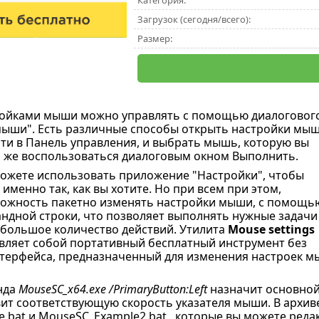
Категория:
Загрузок (сегодня/всего):
Размер:
ройками мыши можно управлять с помощью диалоговог
мыши". Есть различные способы открыть настройки мыш
ти в Панель управления, и выбрать мышь, которую вы
и же воспользоваться диалоговым окном Выполнить.
можете использовать приложение "Настройки", чтобы
менно так, как вы хотите. Но при всем при этом,
можность пакетно изменять настройки мыши, с помощь
мандной строки, что позволяет выполнять нужные задачи
большое количество действий. Утилита
Mouse settings
вляет собой портативный бесплатный инструмент без
терфейса, предназначенный для изменения настроек мы
нда
MouseSC_x64.exe /PrimaryButton:Left
назначит основной
ит соответствующую скорость указателя мыши. В архив
.bat и MouseSC_Example2.bat , которые вы можете реда