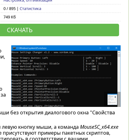
Настройка, оптимизация
0 / 895 |
Статистика
749 Кб
СКАЧАТЬ
о
и,
ю
 за
ши без открытия диалогового окна "Свойства
 левую кнопку мыши, а команда
MouseSC_x64.exe
е присутствуют примеры пакетных скриптов,
ктировать в соответствии с вашими