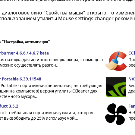
 диалоговое окно "Свойства мыши" открыто, то изменен
спользованием утилиты Mouse settings changer рекомен
а "Настройка, оптимизация"
burner 4.6.6 / 4.6.7 beta
CCl
ая находка для истинного оверклокера, с помощью
По
можно осуществлять разгон...
рее
 Portable 6.39.11548
NVI
 Portable - портативная (переносная, не требующая
Бе
ции на компьютер) версия утилиты CCleaner для
дра
истемного мусора...
uct 3.5.2
Fan
ct - небольшая портативная утилита, которая
Не
т высвободить до 25% используемой...
пре