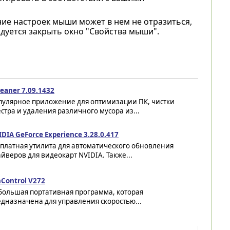
ие настроек мыши может в нем не отразиться,
дуется закрыть окно "Свойства мыши".
eaner 7.09.1432
пулярное приложение для оптимизации ПК, чистки
стра и удаления различного мусора из...
DIA GeForce Experience 3.28.0.417
сплатная утилита для автоматического обновления
йверов для видеокарт NVIDIA. Также...
Control V272
большая портативная программа, которая
дназначена для управления скоростью...