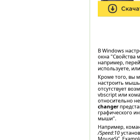
В Windows наст
окна "Свойства 
например, перей
используете, ил
Кроме того, вы 
настроить мышь и
отсутствует воз
vbscript или ко
относительно не
changer
предста
графического ин
мыши".
Например, кома
/Speed:10
установ
MouseSC_Example