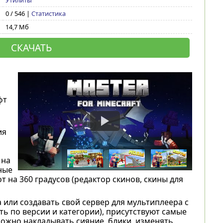
Утилиты
0 / 546 |
Статистика
14,7 Мб
СКАЧАТЬ
фт
ия
,
 на
ные
 на 360 градусов (редактор скинов, скины для
или создавать свой сервер для мультиплеера с
ь по версии и категории), присутствуют самые
ожно накладывать сияние, блики, изменять