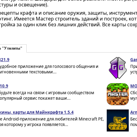
стуры и освещение).
ецепты крафта и описание оружия, защиты, инструментов
фтинг. Имеется Мастер строитель зданий и построек, к
ройка за один клик без лишних действий. Все карты сох
а "Утилиты"
321.9
Ga
- удобное приложение для голосового общения и
Пр
мгновенными текстовыми...
уст
10.9
МО
будьте всегда на связи с игровым сообществом
Сбо
опулярный сервис покажет ваши...
мул
кины, карты для Майнкрафта 1.5.4
Arm
 Android-приложение для любителей Minecraft РЕ,
Бе
я которому у игрока появляется...
пом