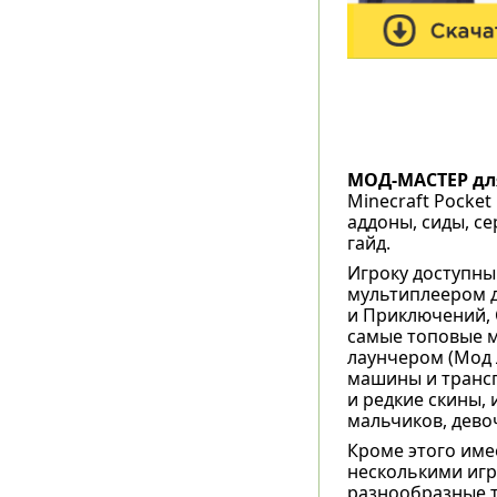
МОД-МАСТЕР дл
Minecraft Pocket
аддоны, сиды, се
гайд.
Игроку доступны
мультиплеером д
и Приключений, С
самые топовые м
лаунчером (Мод 
машины и трансп
и редкие скины, 
мальчиков, девоч
Кроме этого име
несколькими игр
разнообразные т