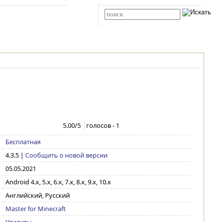
Карта сайта
RSS
Расширенный поиск
5.00
/5
голосов -
1
Бесплатная
4.3.5
|
Сообщить о новой версии
05.05.2021
Android 4.x, 5.x, 6.x, 7.x, 8.x, 9.x, 10.x
Английский, Русский
Master for Minecraft