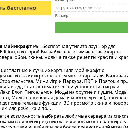
Категория:
Загрузок (сегодня/всего):
Размер:
я Майнкрафт PE
- бесплатная утилита лаунчер для
 Edition, в которой Вы найдете все самые новые карты,
рвера, обои, скины, моды, а также рецепты крафта и кра
 бесплатные и лучшие карты для Майнкрафт с
ля нескольких игроков, в том числе карты для Выживан
троительства, Мини Игр и Паркура, ПВП и Пряток и пр.
оды и аддоны с автоматической установкой в игру и
Лаки Блок, Пиксельмон, Моды на оружие и пушки, Моды
орт, Моды на мебель и дома и многое другое), популяр
и дополнительные функции, 3D просмотр скина и поворот
ек, для ребенка и пр.).
ется возможность выбирать любимые сервера из списка 
оками в одной игре (список серверов можно ранжироват
екстур-паки и шейдеры для более реалистичной игры (м