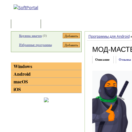
Программы
Статьи
Корзина закачек
(
0
)
Программы для Android
Избранные программы
МОД-МАСТЕ
Категории
Описание
Отзывы
Windows
Android
macOS
iOS