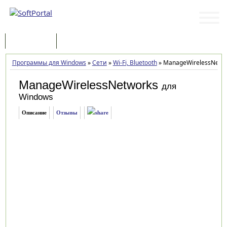
Программы
Статьи
Программы для Windows
»
Сети
»
Wi-Fi, Bluetooth
»
ManageWirelessNetwo
ManageWirelessNetworks
для
Windows
Описание
Отзывы