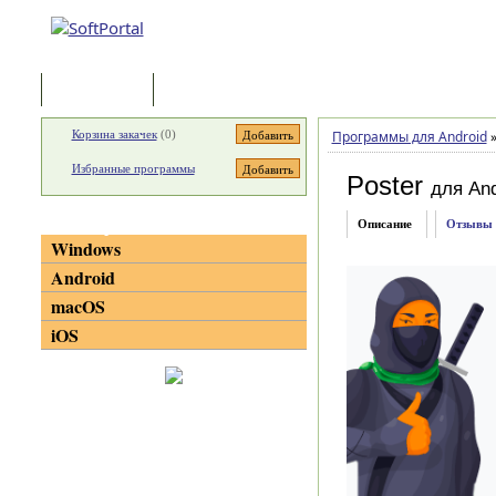
Программы
Статьи
Корзина закачек
(
0
)
Программы для Android
Избранные программы
Poster
для And
Категории
Описание
Отзывы
Windows
Android
macOS
iOS