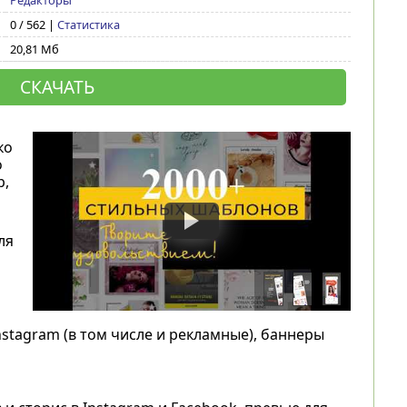
Редакторы
0 / 562 |
Статистика
20,81 Мб
СКАЧАТЬ
ко
о
р,
ля
nstagram (в том числе и рекламные), баннеры