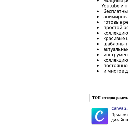
мощный ред
Youtube и п
бесплатны
анимирова
готовые р
простой ре
коллекцию
красивые 
шаблоны пл
актуальные
инструмен
коллекцию 
постоянно
и многое др
ТОП-сегодня раздел
Canva 2.
Приложе
дизайнов