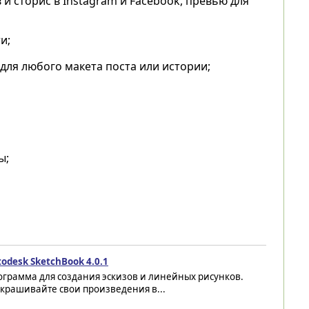
и сторис в Instagram и Facebook, превью для
и;
для любого макета поста или истории;
ы;
odesk SketchBook 4.0.1
ограмма для создания эскизов и линейных рисунков.
крашивайте свои произведения в...