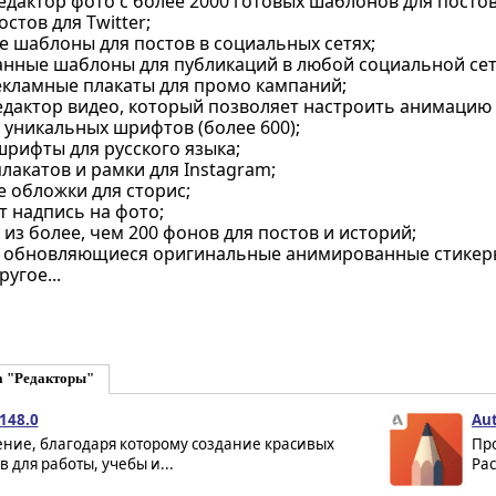
актор фото с более 2000 готовых шаблонов для постов 
остов для Twitter;
е шаблоны для постов в социальных сетях;
нные шаблоны для публикаций в любой социальной сет
екламные плакаты для промо кампаний;
дактор видео, который позволяет настроить анимацию 
 уникальных шрифтов (более 600);
шрифты для русского языка;
акатов и рамки для Instagram;
 обложки для сторис;
т надпись на фото;
из более, чем 200 фонов для постов и историй;
 обновляющиеся оригинальные анимированные стикер
угое...
а "Редакторы"
148.0
Aut
ние, благодаря которому создание красивых
Пр
 для работы, учебы и...
Рас