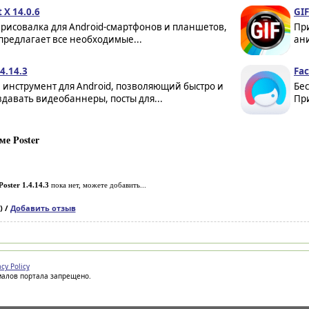
t X 14.0.6
GIF
рисовалка для Android-смартфонов и планшетов,
При
предлагает все необходимые...
ан
.4.14.3
Fac
 инструмент для Android, позволяющий быстро и
Бе
здавать видеобаннеры, посты для...
При
е Poster
Poster 1.4.14.3
пока нет, можете добавить...
) /
Добавить отзыв
acy Policy
иалов портала запрещено.