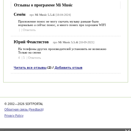
Отзывы о программе Mi Music
Семён
про
Mi Music 5.5.4i
[18-04-2024]
Приложение понос не могу скачать музыку раньше было
нормально а сейчас понос, и много помех при хорошем WIFI
|
|
Ответить
Юрий Феактистов
про
Mi Music 5.5.4i
[18-09-2021]
На телефоны других производителей установить не возможно
Только на сяоми
4
|
5
|
Ответить
Читать все отзывы
(2) /
Добавить отзыв
Категории
© 2002—2026 SOFTPORTAL
Обратная связь (Feedback)
Privacy Policy