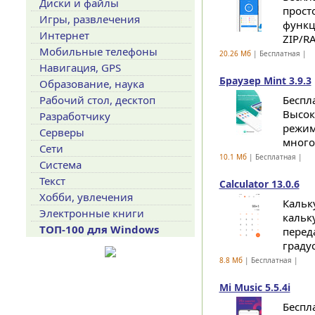
Диски и файлы
прост
Игры, развлечения
функц
Интернет
ZIP/RA
Мобильные телефоны
20.26 Мб
| Бесплатная |
Навигация, GPS
Браузер Mint 3.9.3
Образование, наука
Рабочий стол, десктоп
Беспл
Высок
Разработчику
режим
Серверы
многое
Сети
10.1 Мб
| Бесплатная |
Система
Текст
Calculator 13.0.6
Хобби, увлечения
Кальк
Электронные книги
кальк
ТОП-100 для Windows
перед
градус
8.8 Мб
| Бесплатная |
Mi Music 5.5.4i
Беспл