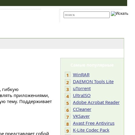
Карта сайта
RSS
Расширенный поиск
Самые популярные
WinRAR
1
DAEMON Tools Lite
2
uTorrent
, гибкую
3
авлять приложениями,
UltraISO
4
ную тему. Поддерживает
Adobe Acrobat Reader
5
CCleaner
6
VKSaver
7
Avast Free Antivirus
8
K-Lite Codec Pack
9
ое представляет собой