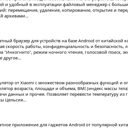
ой и удобный в эксплуатации файловый менеджер с больш
ий: перемещение, удаление, копирование, открытие и перед
R архивами...
атный браузер для устройств на базе Android от китайской к
ая скорость работы, конфиденциальность и безопасность, л
а "Инкогнито", режим ночного чтения, голосовой поиск, э
 другое...
улятор от Xiaomi с множеством разнообразных функций и о
улятор возраста, площади и объема, BMI (индекс массы тела
ачи данных и прочее. Позволяет перевести температуру из 
ы Цельсия...
атное приложение для гаджетов Android от популярной кит