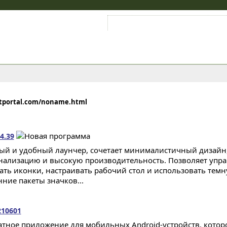
Войти на аккаунт
Зарегистрироваться
ftportal.com/noname.html
4.39
ый и удобный лаунчер, сочетает минималистичный дизайн
нализацию и высокую производительность. Позволяет упр
ать иконки, настраивать рабочий стол и использовать тем
нние пакеты значков...
210601
атное приложение для мобильных Android-устройств, котор