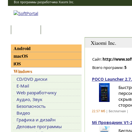
Все программы разработчика Xiaomi Inc.
Программы
Статьи
Категории
Xiaomi Inc.
Android
macOS
Сайт:
http://www.so
iOS
Всего программ:
5
Windows
CD/DVD диски
POCO Launcher 2.7.
E-Mail
Быстр
Web разработчику
персо
скрыв
Аудио, Звук
сторо
Безопасность
22.57 Мб
| Бесплатная |
Видео
Графика и дизайн
Mi Проводник V1-
Деловые программы
Беспл