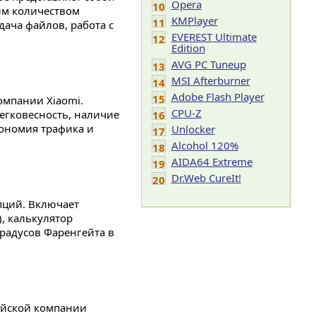
Opera
10
им количеством
KMPlayer
11
ача файлов, работа с
EVEREST Ultimate
12
Edition
AVG PC Tuneup
13
MSI Afterburner
14
Adobe Flash Player
15
омпании Xiaomi.
CPU-Z
егковесность, наличие
16
кономия трафика и
Unlocker
17
Alcohol 120%
18
AIDA64 Extreme
19
Dr.Web CureIt!
20
пций. Включает
), калькулятор
градусов Фаренгейта в
айской компании